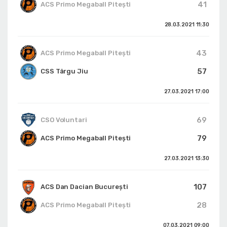
41
ACS Primo Megaball Pitești
28.03.2021
11:30
43
ACS Primo Megaball Pitești
57
CSS Târgu Jiu
27.03.2021
17:00
69
CSO Voluntari
79
ACS Primo Megaball Pitești
27.03.2021
13:30
107
ACS Dan Dacian Bucureşti
28
ACS Primo Megaball Pitești
07.03.2021
09:00