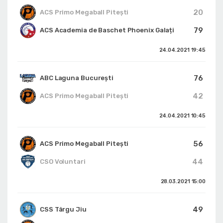
20
ACS Primo Megaball Pitești
79
ACS Academia de Baschet Phoenix Galați
24.04.2021
19:45
76
ABC Laguna București
42
ACS Primo Megaball Pitești
24.04.2021
10:45
56
ACS Primo Megaball Pitești
44
CSO Voluntari
28.03.2021
15:00
49
CSS Târgu Jiu