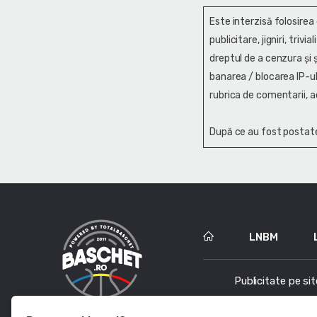
Este interzisă folosirea
publicitare, jigniri, trivi
dreptul de a cenzura și ş
banarea / blocarea IP-ul
rubrica de comentarii, a
După ce au fost postate
LNBM
Publicitate pe sit