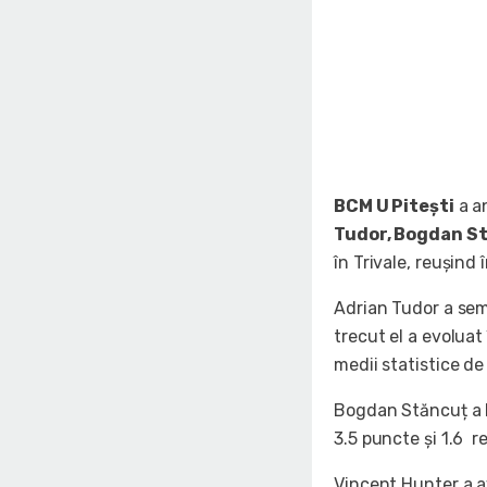
BCM U Pitești
a an
Tudor, Bogdan St
în Trivale, reușind 
Adrian Tudor a sem
trecut el a evoluat
medii statistice de
Bogdan Stăncuț a b
3.5 puncte și 1.6 r
Vincent Hunter a a