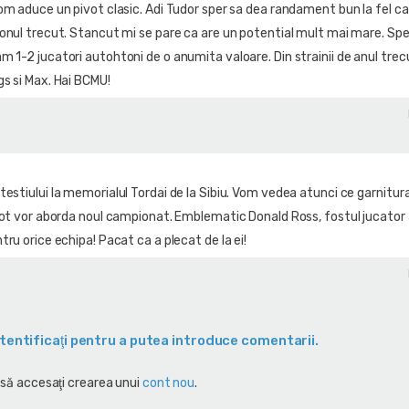
om aduce un pivot clasic. Adi Tudor sper sa dea randament bun la fel ca
zonul trecut. Stancut mi se pare ca are un potential mult mai mare. Spe
m 1-2 jucatori autohtoni de o anumita valoare. Din strainii de anul trec
gs si Max. Hai BCMU!
estiului la memorialul Tordai de la Sibiu. Vom vedea atunci ce garnitura
 lot vor aborda noul campionat. Emblematic Donald Ross, fostul jucator 
tru orice echipa! Pacat ca a plecat de la ei!
tentificaţi pentru a putea introduce comentarii.
 să accesaţi crearea unui
cont nou
.