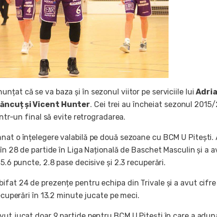
unțat că se va baza și în sezonul viitor pe serviciile lui
Adri
ăncuț și Vicent Hunter
. Cei trei au încheiat sezonul 2015
într-un final să evite retrogradarea.
nat o înțelegere valabilă pe două sezoane cu BCM U Pitești.
 în 28 de partide în Liga Națională de Baschet Masculin și a a
 5.6 puncte, 2.8 pase decisive și 2.3 recuperări.
ifat 24 de prezențe pentru echipa din Trivale și a avut cifre
ecuperări în 13.2 minute jucate pe meci.
vut jucat doar 9 partide pentru BCM U Pitești în care a adun