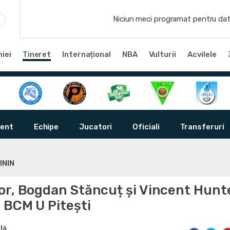
Niciun meci programat pentru dat
iei
Tineret
Internațional
NBA
Vulturii
Acvilele
ent
Echipe
Jucatori
Oficiali
Transferuri
ININ
or, Bogdan Stăncuț și Vincent Hunt
 BCM U Pitești
lă