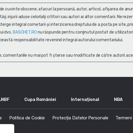
 de cuvinte obscene, atacuri la persoană, autor, articol, afişarea de anun
alităţi, injurii aduse celorlalţi cititori sau autori ai altor comentarii. Ne rez
terge integral cometarii și interzicerea dreptului de a posta pe site, pri
ui dvs.
BASCHET.RO
nu răspunde pentru conţinutul postat de utilizatori
ceastă responsabilitate revenind integral autorului comentariului.
, comentariile nu mai pot fi șterse sau modificate de către autorii ace
LNBF
Cupa României
Internațional
NBA
e
Politica de Cookie
Protecția Datelor Personale
Termeni s