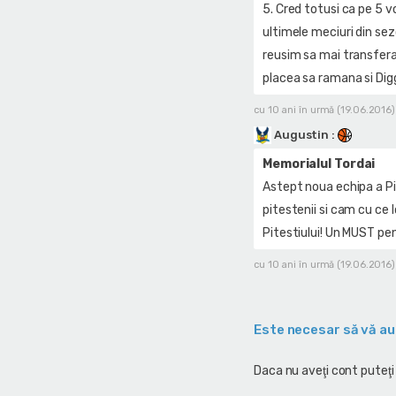
5. Cred totusi ca pe 5 v
ultimele meciuri din se
reusim sa mai transfera
placea sa ramana si Dig
cu 10 ani în urmă (19.06.2016)
Augustin
:
Memorialul Tordai
Astept noua echipa a Pit
pitestenii si cam cu ce
Pitestiului! Un MUST pen
cu 10 ani în urmă (19.06.2016)
Este necesar să vă au
Daca nu aveţi cont puteţi