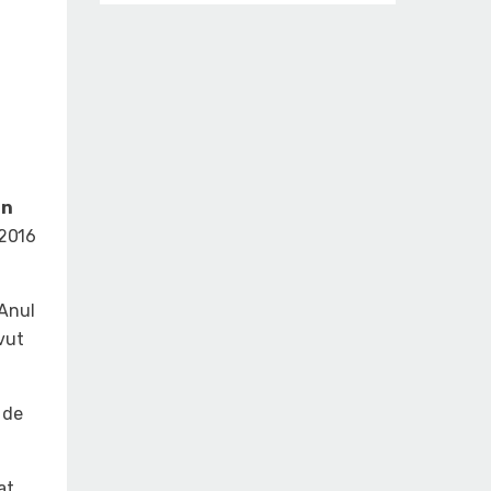
an
/2016
 Anul
vut
 de
at