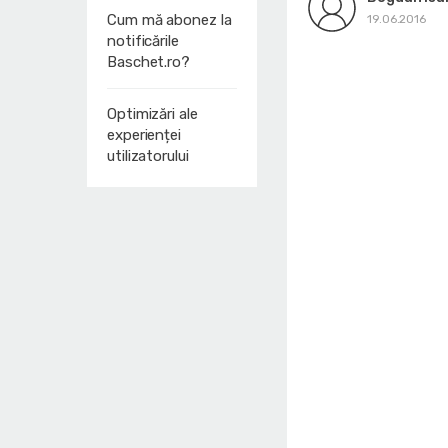
Cum mă abonez la
19.06.2016
notificările
Baschet.ro?
Optimizări ale
experienței
utilizatorului