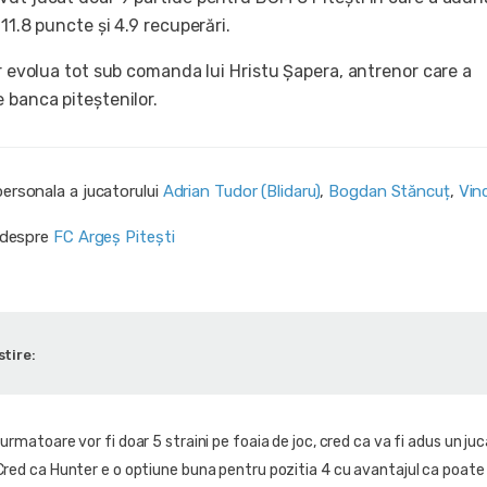
 11.8 puncte și 4.9 recuperări.
or evolua tot sub comanda lui Hristu Șapera, antrenor care a
 banca piteștenilor.
personala a jucatorului
Adrian Tudor (Blidaru)
,
Bogdan Stăncuț
,
Vin
i despre
FC Argeș Pitești
stire:
 urmatoare vor fi doar 5 straini pe foaia de joc, cred ca va fi adus un ju
Cred ca Hunter e o optiune buna pentru pozitia 4 cu avantajul ca poate 