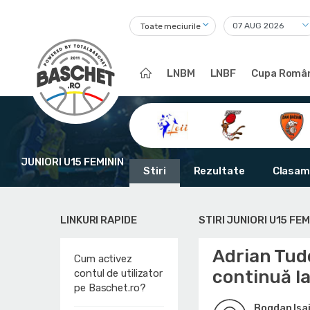
Toate meciurile
LNBM
LNBF
Cupa Român
JUNIORI U15 FEMININ
Stiri
Rezultate
Clasam
LINKURI RAPIDE
STIRI JUNIORI U15 FEM
Adrian Tud
Cum activez
continuă la
contul de utilizator
pe Baschet.ro?
Bogdan Isai