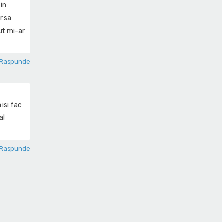
 in
r sa
ut mi-ar
Raspunde
 isi fac
al
Raspunde