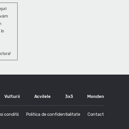
ţuri
ervăm
n
 în
stora!
Vulturii
Acvilele
3x3
Monden
i conditii
Politica de confidentialitate
Contact