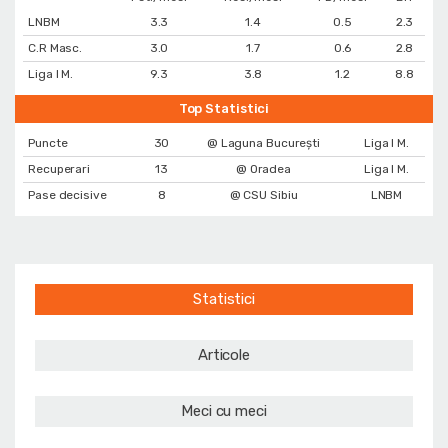
LNBM
3.3
1.4
0.5
2.3
C.R Masc.
3.0
1.7
0.6
2.8
Liga I M.
9.3
3.8
1.2
8.8
Top Statistici
Puncte
30
@ Laguna București
Liga I M.
Recuperari
13
@ Oradea
Liga I M.
Pase decisive
8
@ CSU Sibiu
LNBM
Statistici
Articole
Meci cu meci