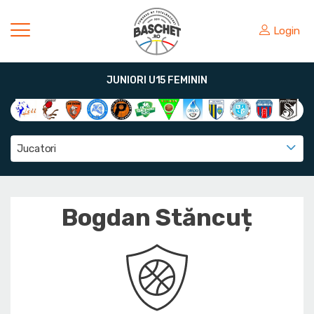
Login
JUNIORI U15 FEMININ
Jucatori
Bogdan Stăncuț