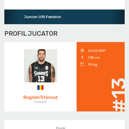
Juniori U15 Feminin
PROFIL JUCATOR
25.02.1987
198 cm
95 kg
#1
Bogdan Stăncuț
Forward