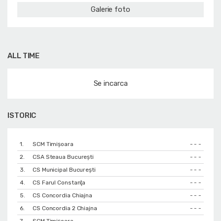
Galerie foto
ALL TIME
Se incarca
ISTORIC
1.
SCM Timișoara
- - -
2.
CSA Steaua București
- - -
3.
CS Municipal București
- - -
4.
CS Farul Constanţa
- - -
5.
CS Concordia Chiajna
- - -
6.
CS Concordia 2 Chiajna
- - -
7.
SCM Timișoara
- - -