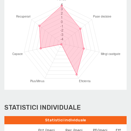
STATISTICI INDIVIDUALE
Statistici individuale
Pct./meci
Rec./meci
PD/meci
Eff