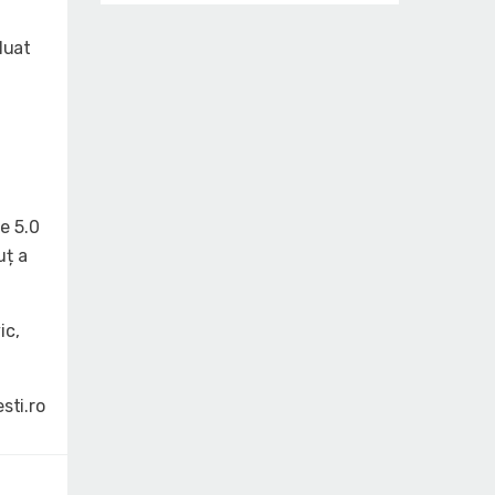
luat
e 5.0
uț a
ic,
sti.ro