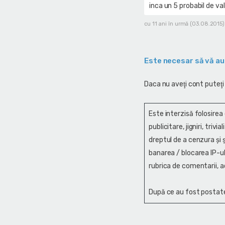
inca un 5 probabil de v
cu 11 ani în urmă (03.08.2015)
Este necesar să vă au
Daca nu aveţi cont puteţi
Este interzisă folosirea
publicitare, jigniri, trivi
dreptul de a cenzura și ş
banarea / blocarea IP-ul
rubrica de comentarii, a
După ce au fost postate