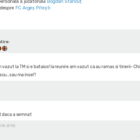
personala a jucatorului
Bogdan Stăncuț
i despre
FC Argeș Pitești
tire:
 vazut la TM si e bataios! la reunire am vazut ca au ramas si tinerii- Chi
scu...sau ma insel?
ut daca a semnat
3.08.2015)