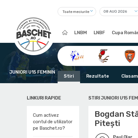
Toate meciurile
LNBM
LNBF
Cupa Român
JUNIORI U15 FEMININ
Stiri
Rezultate
Clasam
LINKURI RAPIDE
STIRI JUNIORI U15 FEM
Bogdan Stă
Cum activez
Pitești
contul de utilizator
pe Baschet.ro?
Paul Olar