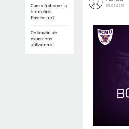
Cum mă abonez la
03.08.2015
notificările
Baschet.ro?
Optimizări ale
experienței
utilizatorului