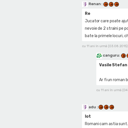
Renan
:
Re
Jucator care poate ajuta
nevoie de 2 straini pe p
bate la primele locuri, 
cu 11 ani în urmă (03.08.2015)
canguru
:
Vasile Stefan
Ar fi un roman b
cu 11 ani în urmă (0
adu
:
lot
Romani cam astia sunt...