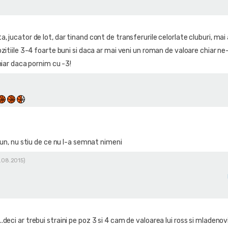
, jucator de lot, dar tinand cont de transferurile celorlate cluburi, ma
ozitiile 3-4 foarte buni si daca ar mai veni un roman de valoare chiar n
chiar daca pornim cu -3!
un, nu stiu de ce nu l-a semnat nimeni
4.08.2015)
deci ar trebui straini pe poz 3 si 4 cam de valoarea lui ross si mladenovi