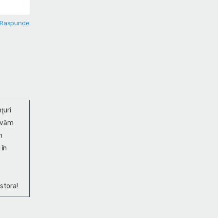
Raspunde
ţuri
ervăm
n
 în
stora!