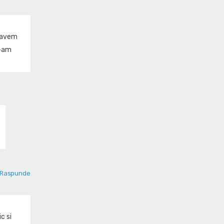
i avem
e-am
Raspunde
c si