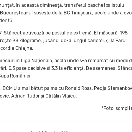
unțat, în această dimineață, transferul baschetbalistului
. Bucureșteanul sosește de la BC Timișoara, acolo unde a evo
dentă.
7, Stăncuț activează pe postul de extremă. El măsoară 198
rește 98 kilograme, jucând, de-a lungul carierei, și la Farul
cordia Chiajna.
eciuri în Liga Națională, acolo unde s-a remarcat cu medii d
ări, 0.5 pase decisive și 3.3 la eficiență. De asemenea, Stănc
 Cupa României.
ă, BCM U a mai bătut palma cu Ronald Ross, Pedja Stamenkov
vic, Adrian Tudor și Cătălin Vlaicu.
*Foto: scmpite