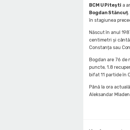
BCM U Pitești
a an
Bogdan Stăncuț
în stagiunea prece
Născut în anul 198
centimetri și cântă
Constanța sau Con
Bogdan are 76 de m
puncte, 1.8 recuper
bifat 11 partide în
Până la ora actual
Aleksandar Mladeno