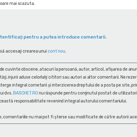
aloare mai scazuta.
tentificaţi pentru a putea introduce comentarii.
 să accesaţi crearea unui
cont nou
.
 de cuvinte obscene, atacuri la persoană, autor, articol, afişarea de anun
alităţi, injurii aduse celorlalţi cititori sau autori ai altor comentarii. Ne rez
terge integral cometarii și interzicerea dreptului de a posta pe site, pri
ui dvs.
BASCHET.RO
nu răspunde pentru conţinutul postat de utilizatori
ceastă responsabilitate revenind integral autorului comentariului.
, comentariile nu mai pot fi șterse sau modificate de către autorii ace