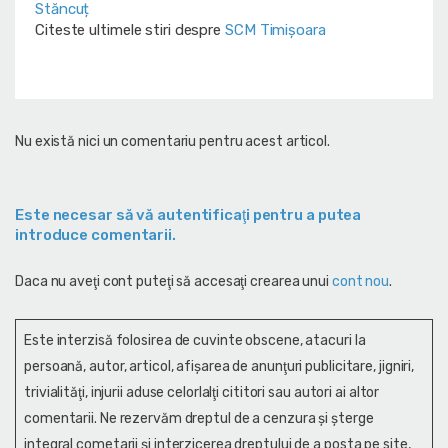
Stăncuț
Citeste ultimele stiri despre
SCM Timișoara
Nu există nici un comentariu pentru acest articol.
Este necesar să vă autentificaţi pentru a putea
introduce comentarii.
Daca nu aveţi cont puteţi să accesaţi crearea unui
cont nou
.
Este interzisă folosirea de cuvinte obscene, atacuri la
persoană, autor, articol, afişarea de anunţuri publicitare, jigniri,
trivialităţi, injurii aduse celorlalţi cititori sau autori ai altor
comentarii. Ne rezervăm dreptul de a cenzura și şterge
integral cometarii și interzicerea dreptului de a posta pe site,