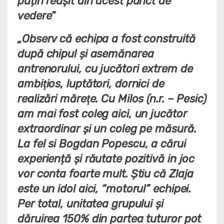
puțin reușit din acest punct de
vedere”
„Observ că echipa a fost construită
după chipul şi asemănarea
antrenorului, cu jucători extrem de
ambiţios, luptători, dornici de
realizări măreţe. Cu Milos (n.r. – Pesic)
am mai fost coleg aici, un jucător
extraordinar şi un coleg pe măsură.
La fel si Bogdan Popescu, a cărui
experiență și răutate pozitivă in joc
vor conta foarte mult. Știu că Zlaja
este un idol aici, “motorul” echipei.
Per total, unitatea grupului și
dăruirea 150% din partea tuturor pot