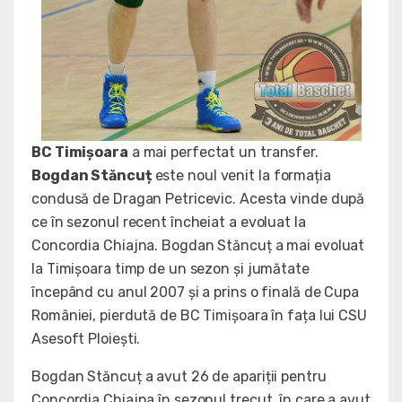
BC Timișoara
a mai perfectat un transfer.
Bogdan Stăncuț
este noul venit la formația
condusă de Dragan Petricevic. Acesta vinde după
ce în sezonul recent încheiat a evoluat la
Concordia Chiajna. Bogdan Stăncuț a mai evoluat
la Timișoara timp de un sezon și jumătate
începând cu anul 2007 și a prins o finală de Cupa
României, pierdută de BC Timișoara în fața lui CSU
Asesoft Ploiești.
Bogdan Stăncuț a avut 26 de apariții pentru
Concordia Chiajna în sezonul trecut, în care a avut