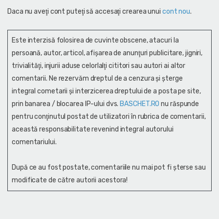
Daca nu aveţi cont puteţi să accesaţi crearea unui
cont nou
.
Este interzisă folosirea de cuvinte obscene, atacuri la
persoană, autor, articol, afişarea de anunţuri publicitare, jigniri,
trivialităţi, injurii aduse celorlalţi cititori sau autori ai altor
comentarii. Ne rezervăm dreptul de a cenzura și şterge
integral cometarii și interzicerea dreptului de a posta pe site,
prin banarea / blocarea IP-ului dvs.
BASCHET.RO
nu răspunde
pentru conţinutul postat de utilizatori în rubrica de comentarii,
această responsabilitate revenind integral autorului
comentariului.
După ce au fost postate, comentariile nu mai pot fi șterse sau
modificate de către autorii acestora!