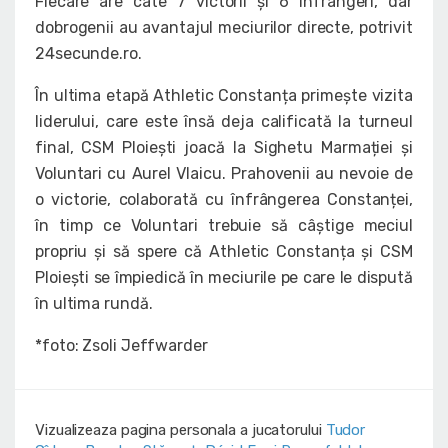
Fiecare are câte 7 victorii și 6 înfrângeri, dar
dobrogenii au avantajul meciurilor directe, potrivit
24secunde.ro.
În ultima etapă Athletic Constanța primește vizita
liderului, care este însă deja calificată la turneul
final, CSM Ploiești joacă la Sighetu Marmației și
Voluntari cu Aurel Vlaicu. Prahovenii au nevoie de
o victorie, colaborată cu înfrângerea Constanței,
în timp ce Voluntari trebuie să câștige meciul
propriu și să spere că Athletic Constanța și CSM
Ploiești se împiedică în meciurile pe care le dispută
în ultima rundă.
*foto: Zsoli Jeffwarder
Vizualizeaza pagina personala a jucatorului
Tudor