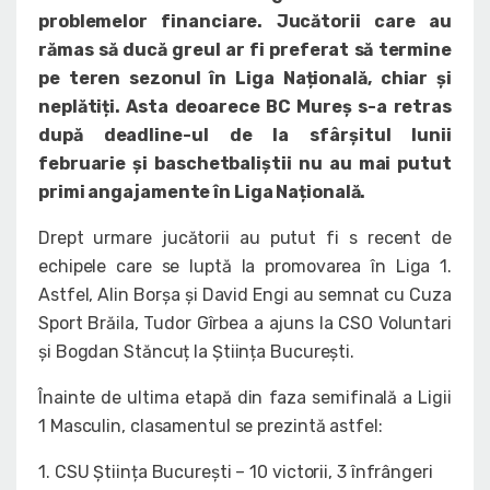
problemelor financiare. Jucătorii care au
rămas să ducă greul ar fi preferat să termine
pe teren sezonul în Liga Națională, chiar și
neplătiți. Asta deoarece BC Mureș s-a retras
după deadline-ul de la sfârșitul lunii
februarie și baschetbaliștii nu au mai putut
primi angajamente în Liga Națională.
Drept urmare jucătorii au putut fi s recent de
echipele care se luptă la promovarea în Liga 1.
Astfel, Alin Borșa și David Engi au semnat cu Cuza
Sport Brăila, Tudor Gîrbea a ajuns la CSO Voluntari
și Bogdan Stăncuț la Știința București.
Înainte de ultima etapă din faza semifinală a Ligii
1 Masculin, clasamentul se prezintă astfel:
1. CSU Știința București – 10 victorii, 3 înfrângeri