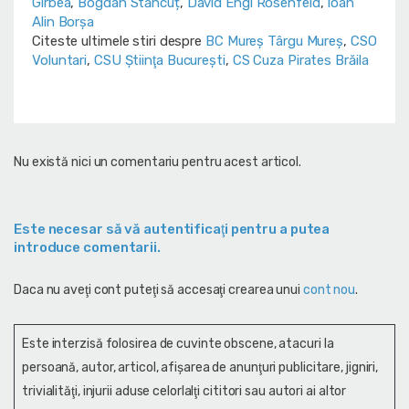
Gîrbea
,
Bogdan Stăncuț
,
Dávid Engi Rosenfeld
,
Ioan
Alin Borșa
Citeste ultimele stiri despre
BC Mureș Târgu Mureș
,
CSO
Voluntari
,
CSU Ştiinţa Bucureşti
,
CS Cuza Pirates Brăila
Nu există nici un comentariu pentru acest articol.
Este necesar să vă autentificaţi pentru a putea
introduce comentarii.
Daca nu aveţi cont puteţi să accesaţi crearea unui
cont nou
.
Este interzisă folosirea de cuvinte obscene, atacuri la
persoană, autor, articol, afişarea de anunţuri publicitare, jigniri,
trivialităţi, injurii aduse celorlalţi cititori sau autori ai altor