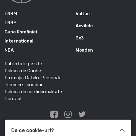
LNBM
Vulturii
LNBF
Acvilele
Cupa României
3x3
Internațional
NBA
Monden
Publicitate pe site
Politica de Cookie
Protecția Datelor Personale
Termeni si conditii
Politica de confidentialitate
Contact
Edris Digital Agency
De ce cookie-uri?
© Baschet.ro 2011 - 2026 - Toate drepturile rezervate