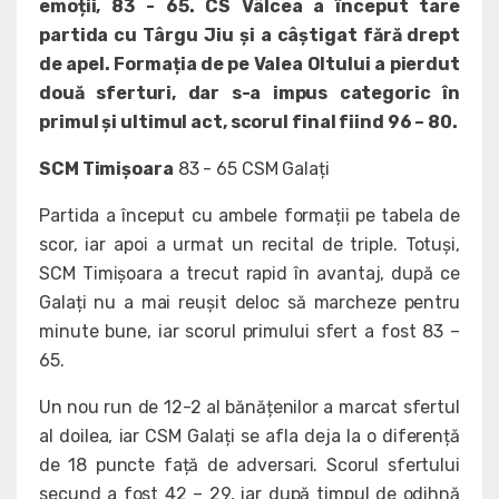
emoții, 83 - 65. CS Vâlcea a început tare
partida cu Târgu Jiu și a câștigat fără drept
de apel. Formația de pe Valea Oltului a pierdut
două sferturi, dar s-a impus categoric în
primul și ultimul act, scorul final fiind 96 – 80.
SCM Timișoara
83 - 65 CSM Galați
Partida a început cu ambele formații pe tabela de
scor, iar apoi a urmat un recital de triple. Totuși,
SCM Timișoara a trecut rapid în avantaj, după ce
Galați nu a mai reușit deloc să marcheze pentru
minute bune, iar scorul primului sfert a fost 83 –
65.
Un nou run de 12-2 al bănățenilor a marcat sfertul
al doilea, iar CSM Galați se afla deja la o diferență
de 18 puncte față de adversari. Scorul sfertului
secund a fost 42 – 29, iar după timpul de odihnă