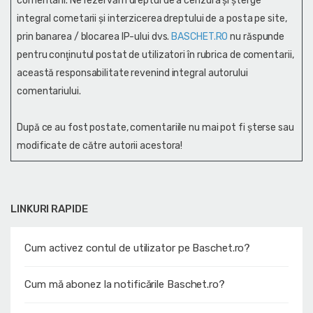
comentarii. Ne rezervăm dreptul de a cenzura și şterge
integral cometarii și interzicerea dreptului de a posta pe site,
prin banarea / blocarea IP-ului dvs.
BASCHET.RO
nu răspunde
pentru conţinutul postat de utilizatori în rubrica de comentarii,
această responsabilitate revenind integral autorului
comentariului.
După ce au fost postate, comentariile nu mai pot fi șterse sau
modificate de către autorii acestora!
LINKURI RAPIDE
Cum activez contul de utilizator pe Baschet.ro?
Cum mă abonez la notificările Baschet.ro?