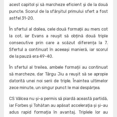
acest capitol și să marcheze eficient și de la două
puncte. Scorul de la sfârșitul primului sfert a fost
astfel 31-20.
În sfertul al doilea, cele două formații au mers cot
la cot, iar Evans a reușit să obțină două triple
consecutive prin care a scăzut diferența la 7.
Sfertul a continuat în aceeași manieră, iar scorul
de la pauză era 49-40.
În sfertul al treilea, ambele formații au continuat
să marcheze, dar Târgu Jiu a reușit să se apropie
datorită unei noi serii de triple. Înaintea ultimelor
zece minute, un singur punct le mai despărțea.
CS Vâlcea nu și-a permis să piardă această partidă,
iar Forbes și Tohătan au apăsat accelerația și și-au
adus rapid formația în avantaj. Triplele lor au