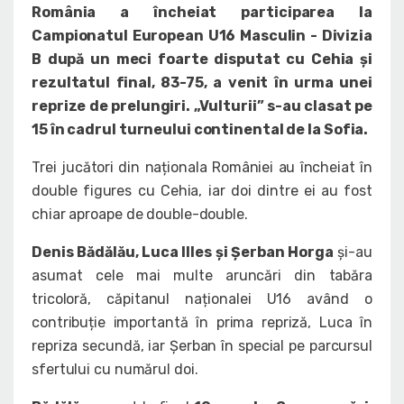
România a încheiat participarea la
Campionatul European U16 Masculin - Divizia
B după un meci foarte disputat cu Cehia și
rezultatul final, 83-75, a venit în urma unei
reprize de prelungiri. „Vulturii” s-au clasat pe
15 în cadrul turneului continental de la Sofia.
Trei jucători din naționala României au încheiat în
double figures cu Cehia, iar doi dintre ei au fost
chiar aproape de double-double.
Denis Bădălău, Luca Illes și Șerban Horga
și-au
asumat cele mai multe aruncări din tabăra
tricoloră, căpitanul naționalei U16 având o
contribuție importantă în prima repriză, Luca în
repriza secundă, iar Șerban în special pe parcursul
sfertului cu numărul doi.