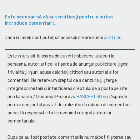
Este necesar să vă autentificaţi pentru a putea
introduce comentarii.
Daca nu aveţi cont puteţi să accesaţi crearea unui
cont nou
.
Este interzisă folosirea de cuvinte obscene, atacuri la
persoană, autor, articol, afişarea de anunţuri publicitare, jigniri,
trivialităţi, injurii aduse celorlalţi cititori sau autori ai altor
comentarii. Ne rezervăm dreptul de a cenzura și şterge
integral cometarii și interzicerea dreptului de a posta pe site,
prin banarea / blocarea IP-ului dvs.
BASCHET.RO
nu răspunde
pentru conţinutul postat de utilizatori în rubrica de comentarii,
această responsabilitate revenind integral autorului
comentariului.
După ce au fost postate, comentariile nu mai pot fi șterse sau