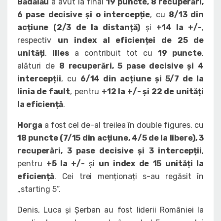
Bădălău
a avut la final
19 puncte, 8 recuperări,
6 pase decisive și o intercepție
, cu
8/13 din
acțiune (2/3 de la distanță)
și
+14 la +/-
,
respectiv
un index al eficienței de 25 de
unități
.
Illes
a contribuit tot cu
19 puncte
,
alături de
8 recuperări, 5 pase decisive și 4
intercepții
, cu
6/14 din acțiune și 5/7 de la
linia de fault
, pentru
+12 la +/- și 22 de unități
la eficiență
.
Horga
a fost cel de-al treilea în double figures, cu
18 puncte (7/15 din acțiune, 4/5 de la libere), 3
recuperări, 3 pase decisive și 3 intercepții
,
pentru
+5 la +/-
și
un index de 15 unități la
eficiență
. Cei trei menționați s-au regăsit în
„starting 5”.
Denis, Luca și Șerban au fost liderii României la