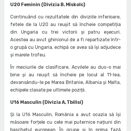
U20 Feminin (Divizia B, Miskolc)
Continuând cu rezultatele din diviziile inferioare,
fetele de la U20 au reușit să încheie competiția
din Ungaria cu trei victorii și patru eșecuri.
Acestea au avut ghinionul de a fi repartizate într-
o grupă cu Ungaria, echipă ce avea să își adjudece
și marele trofeu.
În meciurile de clasificare, Acvilele au dus-o mai
bine și au reușit să încheie pe locul al 11-lea,
devansându-le pe Marea Britanie, Albania și Malta,
echipele clasate pe ultimele poziții.
U16 Masculin (Divizia A, Tbilisi)
Și la U16 Masculin, România a avut ocazia să își
măsoare forțele cu cele mai puternice națiuni din
baschetul european. În grupe și în prima fază