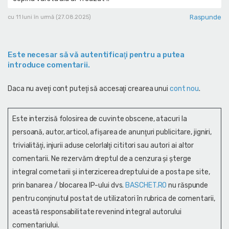
Raspunde
cu 11 luni în urmă (27.08.2025)
Este necesar să vă autentificaţi pentru a putea
introduce comentarii.
Daca nu aveţi cont puteţi să accesaţi crearea unui
cont nou
.
Este interzisă folosirea de cuvinte obscene, atacuri la
persoană, autor, articol, afişarea de anunţuri publicitare, jigniri,
trivialităţi, injurii aduse celorlalţi cititori sau autori ai altor
comentarii. Ne rezervăm dreptul de a cenzura și şterge
integral cometarii și interzicerea dreptului de a posta pe site,
prin banarea / blocarea IP-ului dvs.
BASCHET.RO
nu răspunde
pentru conţinutul postat de utilizatori în rubrica de comentarii,
această responsabilitate revenind integral autorului
comentariului.