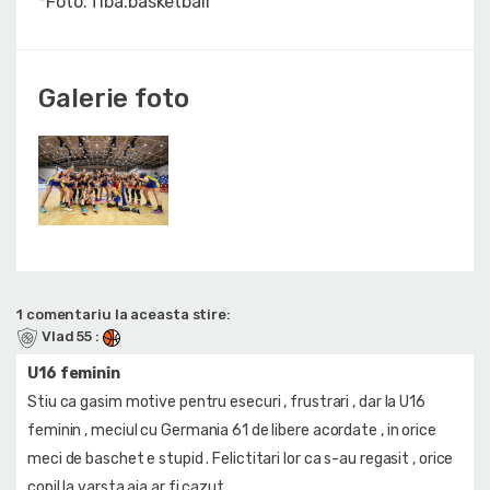
*Foto. fiba.basketball
Galerie foto
1 comentariu la aceasta stire:
Vlad 55
:
U16 feminin
Stiu ca gasim motive pentru esecuri , frustrari , dar la U16
feminin , meciul cu Germania 61 de libere acordate , in orice
meci de baschet e stupid . Felictitari lor ca s-au regasit , orice
copil la varsta aia ar fi cazut ..