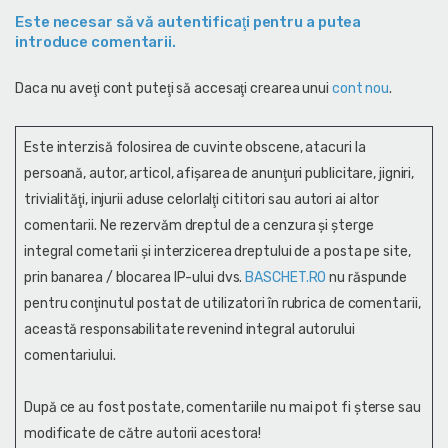
Este necesar să vă autentificaţi pentru a putea
introduce comentarii.
Daca nu aveţi cont puteţi să accesaţi crearea unui
cont nou
.
Este interzisă folosirea de cuvinte obscene, atacuri la
persoană, autor, articol, afişarea de anunţuri publicitare, jigniri,
trivialităţi, injurii aduse celorlalţi cititori sau autori ai altor
comentarii. Ne rezervăm dreptul de a cenzura și şterge
integral cometarii și interzicerea dreptului de a posta pe site,
prin banarea / blocarea IP-ului dvs.
BASCHET.RO
nu răspunde
pentru conţinutul postat de utilizatori în rubrica de comentarii,
această responsabilitate revenind integral autorului
comentariului.
După ce au fost postate, comentariile nu mai pot fi șterse sau
modificate de către autorii acestora!