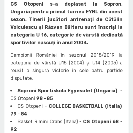
CS Otopeni s-a deplasat la Sopron,
Ungaria pentru primul turneu EYBL din acest
sezon. Tinerii jucători antrenați de Cătălin
Voiculescu și Răzvan Băltaru sunt înscriși la
categoria U 16, categorie de vârstă dedicată
sportivilor născuți în anul 2004.
Campionii României în sezonul 2018/2019 la
categoria de vârstă U15 (2004) și U14 (2005) a
reușit o singură victorie în cele patru partide
disputate.
Soproni Sportiskola Egyesulet (Ungaria)
-
CS Otopeni
98 - 85
CS Otopeni -
COLLEGE BASKETBALL (Italia)
79 - 84
Basket Rimini Crabs (Italia) -
CS Otopeni 68 -
92