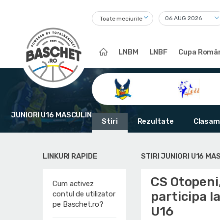
Toate meciurile
LNBM
LNBF
Cupa Român
JUNIORI U16 MASCULIN
Stiri
Rezultate
Clasam
LINKURI RAPIDE
STIRI JUNIORI U16 MA
CS Otopeni,
Cum activez
participa 
contul de utilizator
pe Baschet.ro?
U16