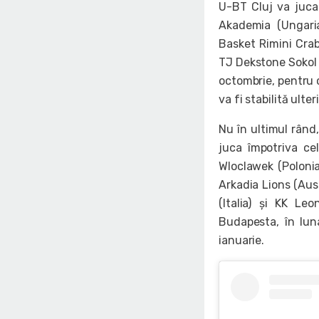
U-BT Cluj va juca 
Akademia (Ungaria
Basket Rimini Crab
TJ Dekstone Sokol P
octombrie, pentru c
va fi stabilită ulteri
Nu în ultimul rând
juca împotriva ce
Wloclawek (Polonia
Arkadia Lions (Aust
(Italia) și KK Le
Budapesta, în lun
ianuarie.