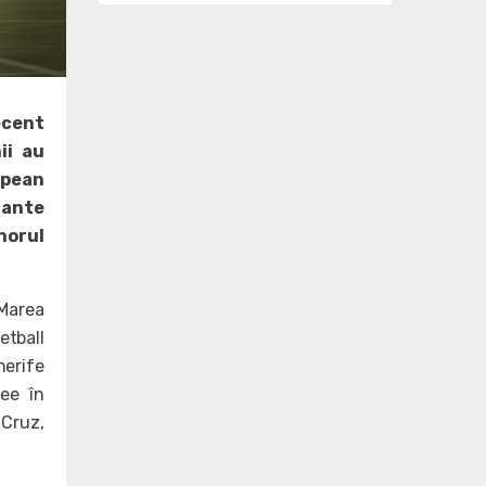
ecent
ii au
ropean
tante
horul
(Marea
etball
nerife
nee în
 Cruz,