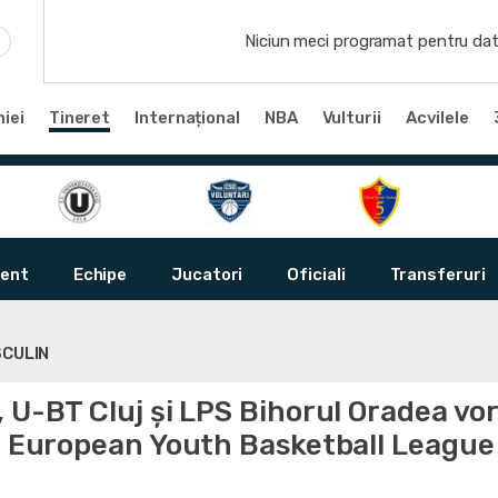
Niciun meci programat pentru dat
iei
Tineret
Internațional
NBA
Vulturii
Acvilele
ent
Echipe
Jucatori
Oficiali
Transferuri
SCULIN
 U-BT Cluj și LPS Bihorul Oradea vo
la European Youth Basketball League