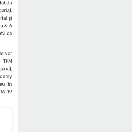
rlabda
aria),
ia) și
da 3-6
ată ce
de vor
), TKM
aria),
cademy
neu în
 16-19