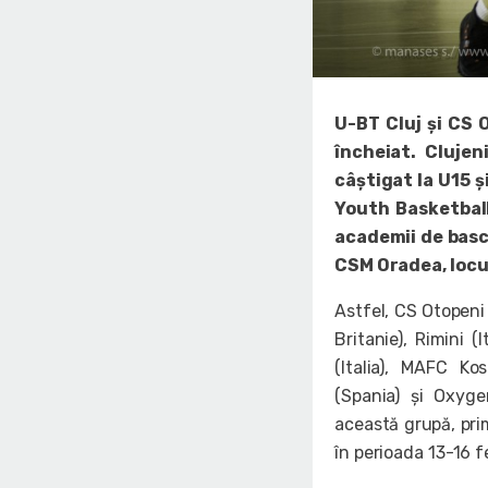
U-BT Cluj și CS 
încheiat. Clujen
câștigat la U15 ș
Youth Basketball
academii de basch
CSM Oradea, locul
Astfel, CS Otopeni
Britanie), Rimini (
(Italia), MAFC Ko
(Spania) și Oxyge
această grupă, pri
în perioada 13-16 f