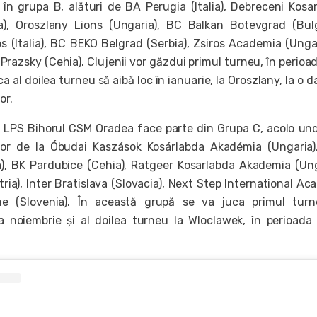
în grupa B, alături de BA Perugia (Italia), Debreceni Kosa
), Oroszlany Lions (Ungaria), BC Balkan Botevgrad (Bulg
s (Italia), BC BEKO Belgrad (Serbia), Zsiros Academia (Ungar
razsky (Cehia). Clujenii vor găzdui primul turneu, în perioa
a al doilea turneu să aibă loc în ianuarie, la Oroszlany, la o d
or.
, LPS Bihorul CSM Oradea face parte din Grupa C, acolo un
lor de la Óbudai Kaszások Kosárlabda Akadémia (Ungaria
), BK Pardubice (Cehia), Ratgeer Kosarlabda Akademia (Ung
ria), Inter Bratislava (Slovacia), Next Step International A
one (Slovenia). În această grupă se va juca primul tur
a noiembrie și al doilea turneu la Wloclawek, în perioada