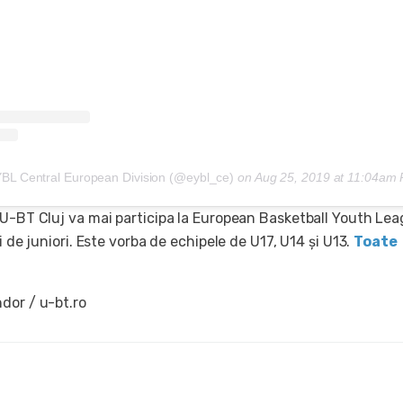
YBL Central European Division (@eybl_ce)
on
Aug 25, 2019 at 11:04am PD
 U-BT Cluj va mai participa la European Basketball Youth Le
i de juniori. Este vorba de echipele de U17, U14 și U13.
Toate
dor / u-bt.ro