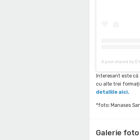
A post shared by E
Interesant este că
cu alte trei formați
detaliile aici.
*foto: Manases San
Galerie foto