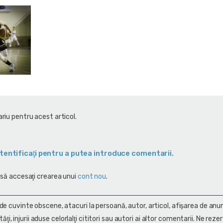
riu pentru acest articol.
tentificaţi pentru a putea introduce comentarii.
 să accesaţi crearea unui
cont nou
.
 de cuvinte obscene, atacuri la persoană, autor, articol, afişarea de anun
alităţi, injurii aduse celorlalţi cititori sau autori ai altor comentarii. Ne rez