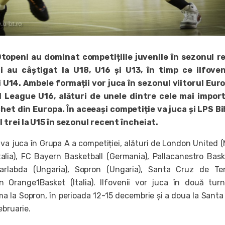
Otopeni au dominat competițiile juvenile în sezonul r
ii au câștigat la U18, U16 și U13, în timp ce ilfoven
i U14. Ambele formații vor juca în sezonul viitorul Eu
 League U16, alături de unele dintre cele mai impor
et din Europa. În aceeași competiție va juca și LPS Bi
 trei la U15 în sezonul recent încheiat.
 va juca în Grupa A a competiției, alături de London United 
Italia), FC Bayern Basketball (Germania), Pallacanestro Bask
sarlabda (Ungaria), Sopron (Ungaria), Santa Cruz de Te
n Orange1Basket (Italia). Ilfovenii vor juca în două tur
ma la Sopron, în perioada 12-15 decembrie și a doua la Santa
ebruarie.