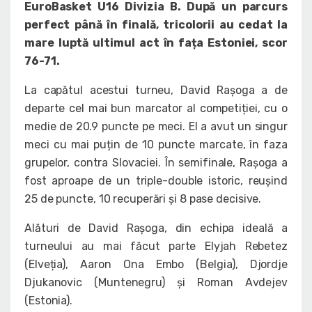
EuroBasket U16 Divizia B. După un parcurs
perfect până în finală, tricolorii au cedat la
mare luptă ultimul act în fața Estoniei, scor
76-71.
La capătul acestui turneu, David Rașoga a de
departe cel mai bun marcator al competiției, cu o
medie de 20.9 puncte pe meci. El a avut un singur
meci cu mai puțin de 10 puncte marcate, în faza
grupelor, contra Slovaciei. În semifinale, Rașoga a
fost aproape de un triple-double istoric, reușind
25 de puncte, 10 recuperări și 8 pase decisive.
Alături de David Rașoga, din echipa ideală a
turneului au mai făcut parte Elyjah Rebetez
(Elveția), Aaron Ona Embo (Belgia), Djordje
Djukanovic (Muntenegru) și Roman Avdejev
(Estonia).