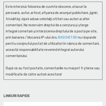
Este interzisă folosirea de cuvinte obscene, atacuri la
persoană, autor, articol, afişarea de anunţuri publicitare, jigniri,
trivialităţi, injurii aduse celorlalţi cititori sau autori ai altor
comentarii. Ne rezervăm dreptul de a cenzura și şterge
integral cometarii și interzicerea dreptului de a posta pe site,
prin banarea / blocarea IP-ului dvs.
BASCHET.RO
nu răspunde
pentru conţinutul postat de utilizatori în rubrica de comentarii,
această responsabilitate revenind integral autorului
comentariului.
După ce au fost postate, comentariile nu mai pot fi șterse sau
modificate de către autorii acestora!
LINKURI RAPIDE