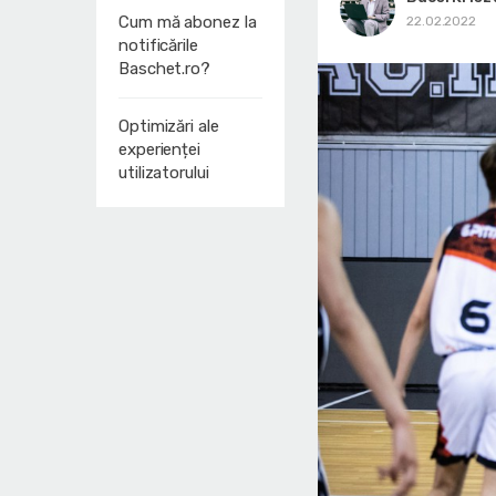
Cum mă abonez la
22.02.2022
notificările
Baschet.ro?
Optimizări ale
experienței
utilizatorului