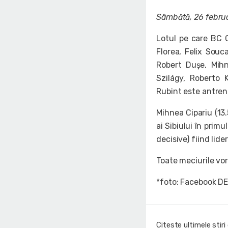
Sâmbătă, 26 febru
Lotul pe care BC C
Florea, Felix Souc
Robert Dușe, Mihn
Szilágy, Roberto 
Rubint este antren
Mihnea Cipariu (13.
ai Sibiului în prim
decisive) fiind lid
Toate meciurile vo
*foto: Facebook D
Citeste ultimele stir