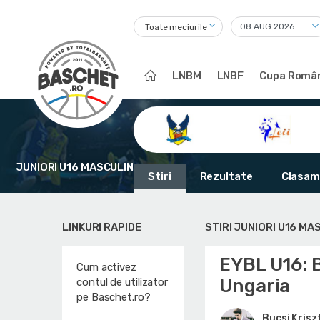
Toate meciurile
LNBM
LNBF
Cupa Român
JUNIORI U16 MASCULIN
Stiri
Rezultate
Clasam
LINKURI RAPIDE
STIRI JUNIORI U16 MA
EYBL U16: B
Cum activez
Ungaria
contul de utilizator
pe Baschet.ro?
Bucsi Krisz