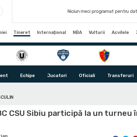
Niciun meci programat pentru dat
iei
Tineret
Internațional
NBA
Vulturii
Acvilele
ent
Echipe
Jucatori
Oficiali
Transferuri
SCULIN
C CSU Sibiu participă la un turneu 
tian