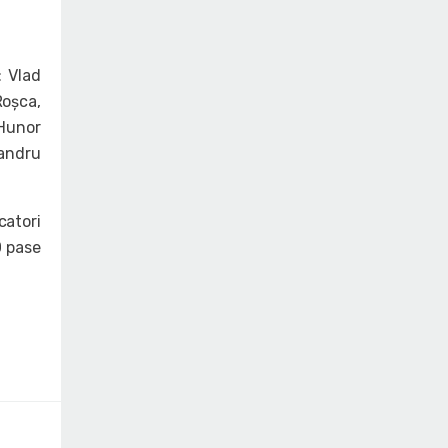
: Vlad
Roșca,
 Hunor
xandru
catori
0 pase