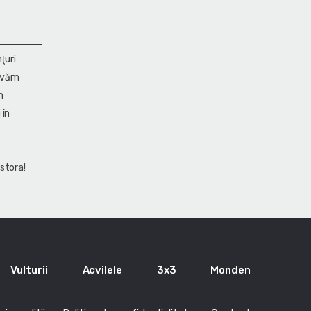
ţuri
ervăm
n
 în
stora!
Vulturii
Acvilele
3x3
Monden