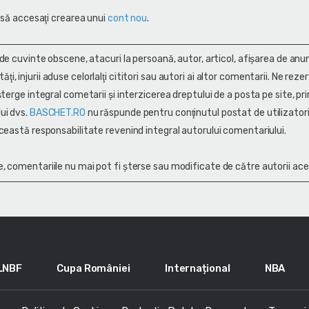
 să accesaţi crearea unui
cont nou
.
 de cuvinte obscene, atacuri la persoană, autor, articol, afişarea de anun
alităţi, injurii aduse celorlalţi cititori sau autori ai altor comentarii. Ne rez
terge integral cometarii și interzicerea dreptului de a posta pe site, pri
ui dvs.
BASCHET.RO
nu răspunde pentru conţinutul postat de utilizatori
ceastă responsabilitate revenind integral autorului comentariului.
, comentariile nu mai pot fi șterse sau modificate de către autorii ace
LNBF
Cupa României
Internațional
NBA