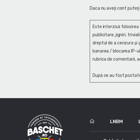
Daca nu aveţi cont puteţi
Este interzisă folosirea
publicitare, jigniri, trivi
dreptul de a cenzura și ş
banarea / blocarea IP-ul
rubrica de comentarii, a
După ce au fost postate
LNBM