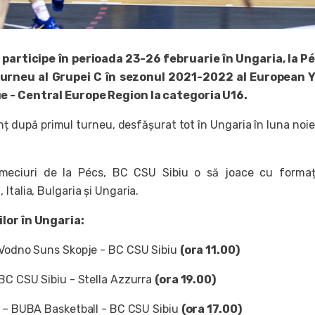
 participe în perioada 23-26 februarie în Ungaria, la P
é
 turneu al Grupei C în sezonul 2021-2022 al European 
e - Central Europe Region la categoria U16.
anț după primul turneu, desfășurat tot în Ungaria în luna noi
meciuri de la Pécs, BC CSU Sibiu o să joace cu formați
Italia, Bulgaria și Ungaria.
lor în Ungaria
:
Vodno Suns Skopje - BC CSU Sibiu
(ora 11.00)
BC CSU Sibiu - Stella Azzurra
(ora 19.00)
– BUBA Basketball - BC CSU Sibiu
(ora 17.00)