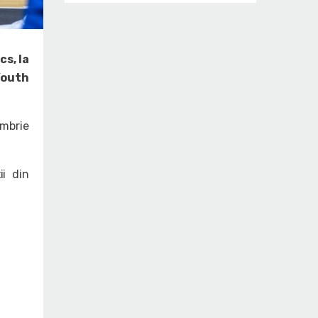
cs, la
Youth
embrie
i din