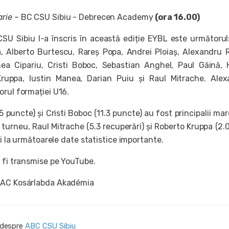
arie
– BC CSU Sibiu - Debrecen Academy
(ora 16.00)
SU Sibiu l-a înscris în această ediție EYBL este următorul
a, Alberto Burtescu, Rareș Popa, Andrei Ploiaș, Alexandru 
ea Cipariu, Cristi Boboc, Sebastian Anghel, Paul Găină,
Kruppa, Iustin Manea, Darian Puiu și Raul Mitrache. Ale
orul formației U16.
5 puncte) și Cristi Boboc (11.3 puncte) au fost principalii mar
ul turneu, Raul Mitrache (5.3 recuperări) și Roberto Kruppa (2.
eri la următoarele date statistice importante.
r fi transmise pe YouTube.
EAC Kosárlabda Akadémia
i despre
ABC CSU Sibiu