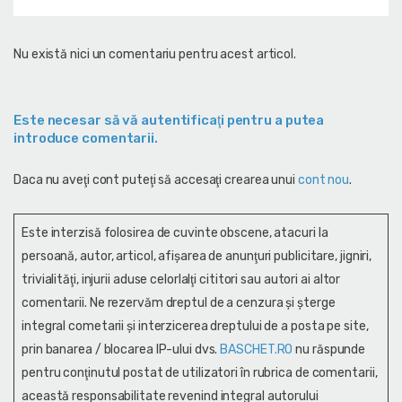
Nu există nici un comentariu pentru acest articol.
Este necesar să vă autentificaţi pentru a putea
introduce comentarii.
Daca nu aveţi cont puteţi să accesaţi crearea unui
cont nou
.
Este interzisă folosirea de cuvinte obscene, atacuri la
persoană, autor, articol, afişarea de anunţuri publicitare, jigniri,
trivialităţi, injurii aduse celorlalţi cititori sau autori ai altor
comentarii. Ne rezervăm dreptul de a cenzura și şterge
integral cometarii și interzicerea dreptului de a posta pe site,
prin banarea / blocarea IP-ului dvs.
BASCHET.RO
nu răspunde
pentru conţinutul postat de utilizatori în rubrica de comentarii,
această responsabilitate revenind integral autorului