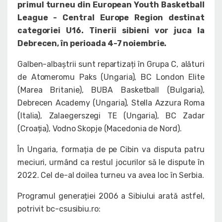
primul turneu din European Youth Basketball
League - Central Europe Region destinat
categoriei U16. Tinerii sibieni vor juca la
Debrecen, în perioada 4-7 noiembrie.
Galben-albaștrii sunt repartizați în Grupa C, alături
de Atomeromu Paks (Ungaria), BC London Elite
(Marea Britanie), BUBA Basketball (Bulgaria),
Debrecen Academy (Ungaria), Stella Azzura Roma
(Italia), Zalaegerszegi TE (Ungaria), BC Zadar
(Croația), Vodno Skopje (Macedonia de Nord).
În Ungaria, formația de pe Cibin va disputa patru
meciuri, urmând ca restul jocurilor să le dispute în
2022. Cel de-al doilea turneu va avea loc în Serbia.
Programul generației 2006 a Sibiului arată astfel,
potrivit bc-csusibiu.ro: