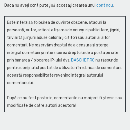
Daca nu aveţi cont puteţi să accesaţi crearea unui
cont nou
.
Este interzisă folosirea de cuvinte obscene, atacuri la
persoană, autor, articol, afişarea de anunţuri publicitare, jigniri,
trivialităţi, injurii aduse celorlalţi cititori sau autori ai altor
comentarii. Ne rezervăm dreptul de a cenzura și şterge
integral cometarii și interzicerea dreptului de a posta pe site,
prin banarea / blocarea IP-ului dvs.
BASCHET.RO
nu răspunde
pentru conţinutul postat de utilizatori în rubrica de comentarii,
această responsabilitate revenind integral autorului
comentariului.
După ce au fost postate, comentariile nu mai pot fi șterse sau
modificate de către autorii acestora!