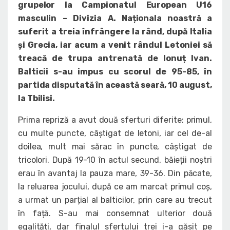
grupelor la Campionatul European U16
masculin – Divizia A. Naționala noastră a
suferit a treia înfrângere la rând, după Italia
și Grecia, iar acum a venit rândul Letoniei să
treacă de trupa antrenată de Ionuț Ivan.
Balticii s-au impus cu scorul de 95-85, în
partida disputată în această seară, 10 august,
la Tbilisi.
Prima repriză a avut două sferturi diferite: primul,
cu multe puncte, câștigat de letoni, iar cel de-al
doilea, mult mai sărac în puncte, câștigat de
tricolori. După 19-10 în actul secund, băieții noștri
erau în avantaj la pauza mare, 39-36. Din păcate,
la reluarea jocului, după ce am marcat primul coș,
a urmat un parțial al balticilor, prin care au trecut
în față. S-au mai consemnat ulterior două
egalități, dar finalul sfertului trei i-a găsit pe