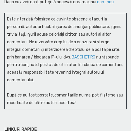
Daca nu aveţi cont puteţi să accesaţi crearea unui
cont nou
.
Este interzisă folosirea de cuvinte obscene, atacuri la
persoană, autor, articol, afişarea de anunţuri publicitare, jigniri,
trivialităţi, injurii aduse celorlalţi cititori sau autori ai altor
comentarii. Ne rezervăm dreptul de a cenzura și şterge
integral cometarii și interzicerea dreptului de a posta pe site,
prin banarea / blocarea IP-ului dvs.
BASCHET.RO
nu răspunde
pentru conţinutul postat de utilizatori în rubrica de comentarii,
această responsabilitate revenind integral autorului
comentariului.
După ce au fost postate, comentariile nu mai pot fi șterse sau
modificate de către autorii acestora!
LINKURI RAPIDE