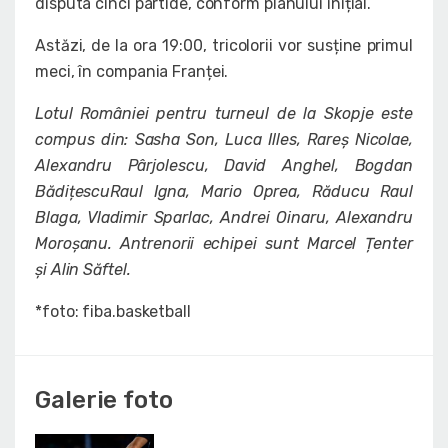
disputa cinci partide, conform planului inițial.
Astăzi, de la ora 19:00, tricolorii vor susține primul
meci, în compania Franței.
Lotul României pentru turneul de la Skopje este
compus din: Sasha Son, Luca Illes, Rareș Nicolae,
Alexandru Pârjolescu, David Anghel, Bogdan
BădițescuRaul Igna, Mario Oprea, Răducu Raul
Blaga, Vladimir Sparlac, Andrei Oinaru, Alexandru
Moroșanu. Antrenorii echipei sunt Marcel Țenter
și Alin Săftel.
*foto: fiba.basketball
Galerie foto