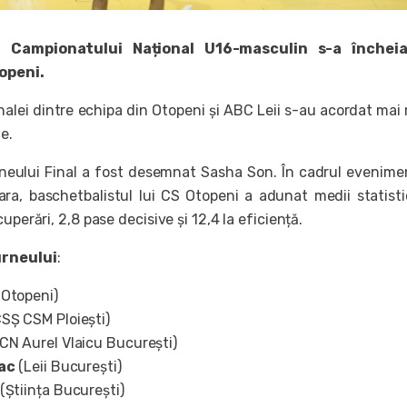
l Campionatului Național U16-masculin s-a închei
topeni.
nalei dintre echipa din Otopeni și ABC Leii s-au acordat mai
le.
neului Final a fost desemnat Sasha Son. În cadrul evenime
ra, baschetbalistul lui CS Otopeni a adunat medii statist
uperări, 2,8 pase decisive și 12,4 la eficiență.
urneului
:
Otopeni)
SȘ CSM Ploiești)
(CN Aurel Vlaicu București)
ac
(Leii București)
(Știința București)