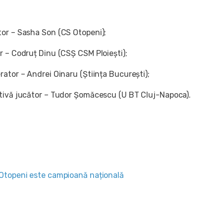
or – Sasha Son (CS Otopeni);
r – Codruț Dinu (CSȘ CSM Ploiești);
ator – Andrei Oinaru (Știința București);
tivă jucător – Tudor Șomăcescu (U BT Cluj-Napoca).
Otopeni este campioană națională