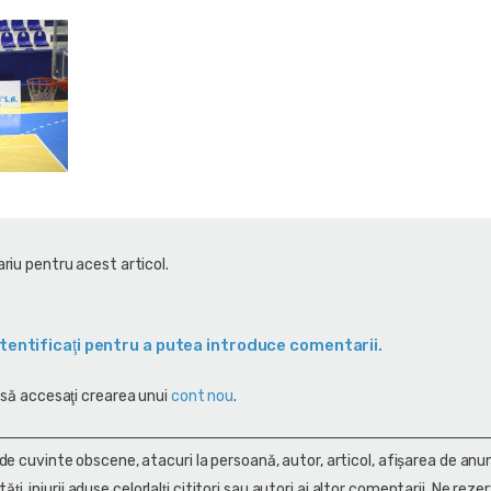
riu pentru acest articol.
tentificaţi pentru a putea introduce comentarii.
 să accesaţi crearea unui
cont nou
.
 de cuvinte obscene, atacuri la persoană, autor, articol, afişarea de anun
alităţi, injurii aduse celorlalţi cititori sau autori ai altor comentarii. Ne rez