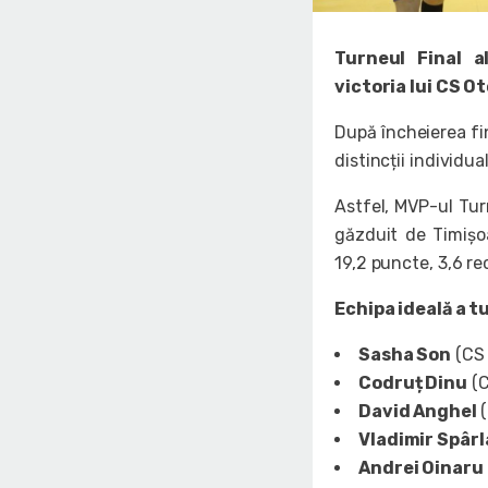
Turneul Final a
victoria lui CS O
După încheierea fi
distincții individua
Astfel, MVP-ul Tur
găzduit de Timișoa
19,2 puncte, 3,6 rec
Echipa ideală a t
Sasha Son
(CS 
Codruț Dinu
(C
David Anghel
Vladimir Spârl
Andrei Oinaru