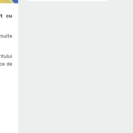
at cu
 multe
ntului
ice de