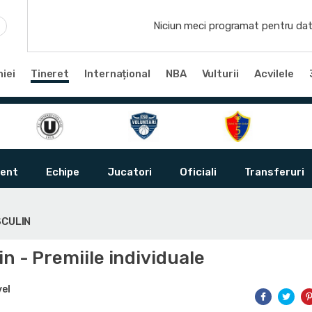
Niciun meci programat pentru dat
iei
Tineret
Internațional
NBA
Vulturii
Acvilele
ent
Echipe
Jucatori
Oficiali
Transferuri
SCULIN
n - Premiile individuale
vel