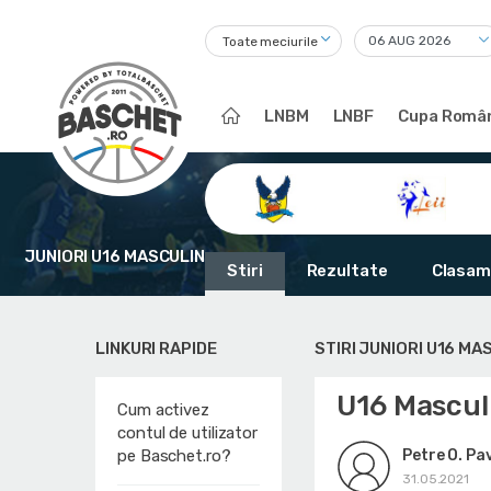
Toate meciurile
LNBM
LNBF
Cupa Român
JUNIORI U16 MASCULIN
Stiri
Rezultate
Clasam
LINKURI RAPIDE
STIRI JUNIORI U16 MA
U16 Masculi
Cum activez
contul de utilizator
Petre O. Pa
pe Baschet.ro?
31.05.2021