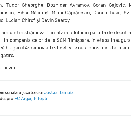
, Tudor Gheorghe, Bozhidar Avramov, Goran Gajovic, M
obinson, Mihai Măciucă, Mihai Căprărescu, Danilo Tasic, Sz
uc, Lucian Chirof și Devin Searcy.
e dintre străini va fi în afara lotului în partida de debut a
i, în compania celor de la SCM Timișoara, în etapa inaugura
că bulgarul Avramov a fost cel care nu a prins minute în ami
gătire.
arcovici
personala a jucatorului
Justas Tamulis
i despre
FC Argeș Pitești