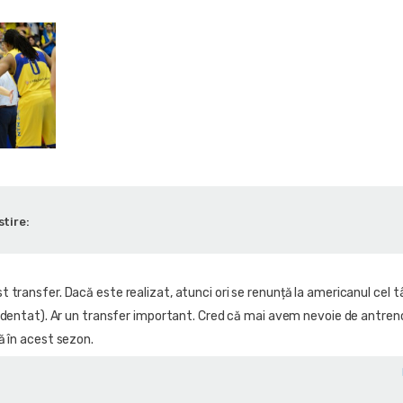
stire:
transfer. Dacă este realizat, atunci ori se renunță la americanul cel tâ
cidentat). Ar un transfer important. Cred că mai avem nevoie de antreno
ă în acest sezon.