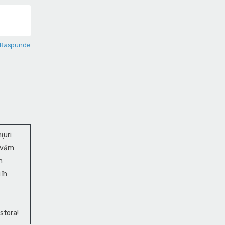
Raspunde
ţuri
ervăm
n
 în
stora!