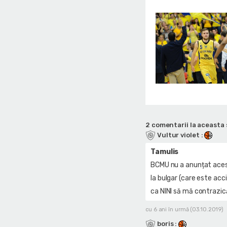
2 comentarii la aceasta 
Vultur violet
:
Tamulis
BCMU nu a anunțat acest 
la bulgar (care este ac
ca NINI să mă contrazic
cu 6 ani în urmă (03.10.2019)
boris
: