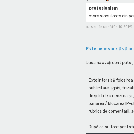
profesionism
mare si anul asta din pa
cu 6 ani în urmă (04.10.2019)
Este necesar să vă au
Daca nu aveţi cont puteţi
Este interzisă folosirea
publicitare, jigniri, trivi
dreptul de a cenzura și ş
banarea / blocarea IP-ul
rubrica de comentarii, a
După ce au fost postate