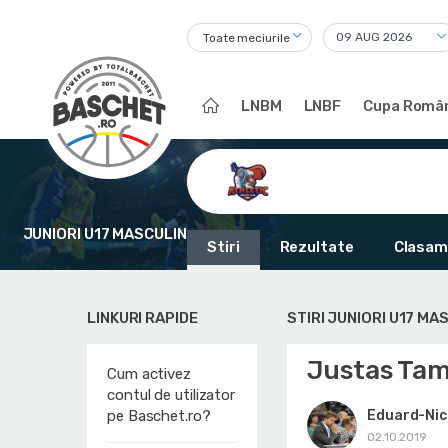
Toate meciurile
LNBM
LNBF
Cupa Român
JUNIORI U17 MASCULIN
Stiri
Rezultate
Clasam
LINKURI RAPIDE
STIRI JUNIORI U17 MA
Justas Tamu
Cum activez
contul de utilizator
Eduard-Nic
pe Baschet.ro?
02.10.2019