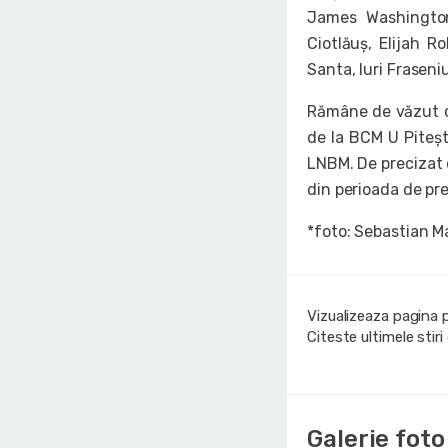
James Washington
Ciotlăuș, Elijah R
Santa, Iuri Fraseni
Rămâne de văzut car
de la BCM U Piteșt
LNBM. De precizat 
din perioada de pre
*foto: Sebastian M
Vizualizeaza pagina 
Citeste ultimele stir
Galerie foto