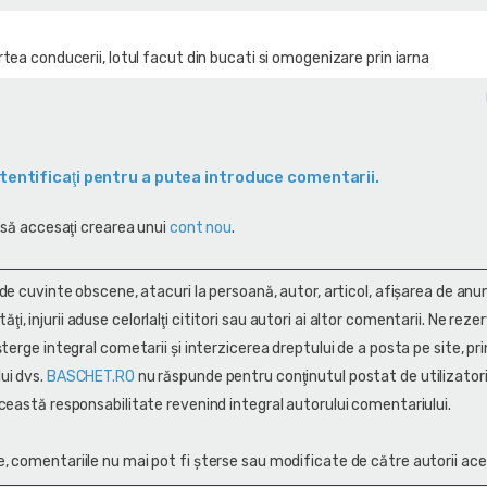
rtea conducerii, lotul facut din bucati si omogenizare prin iarna
tentificaţi pentru a putea introduce comentarii.
 să accesaţi crearea unui
cont nou
.
 de cuvinte obscene, atacuri la persoană, autor, articol, afişarea de anun
alităţi, injurii aduse celorlalţi cititori sau autori ai altor comentarii. Ne rez
terge integral cometarii și interzicerea dreptului de a posta pe site, pri
ui dvs.
BASCHET.RO
nu răspunde pentru conţinutul postat de utilizatori
ceastă responsabilitate revenind integral autorului comentariului.
, comentariile nu mai pot fi șterse sau modificate de către autorii ace