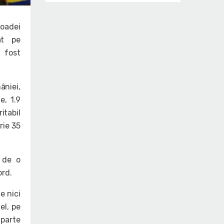
ioadei
rat pe
 fost
âniei,
e, 1.9
itabil
rie 35
e de o
ord.
e nici
el, pe
 parte