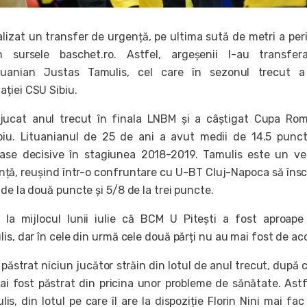
alizat un transfer de urgență, pe ultima sută de metri a per
țin sursele baschet.ro. Astfel, argeșenii l-au transfe
lituanian Justas Tamulis, cel care în sezonul trecut a
ției CSU Sibiu.
jucat anul trecut în finala LNBM și a câștigat Cupa Rom
biu. Lituanianul de 25 de ani a avut medii de 14.5 punct
pase decisive în stagiunea 2018-2019. Tamulis este un ver
anță, reușind într-o confruntare cu U-BT Cluj-Napoca să însc
de la două puncte și 5/8 de la trei puncte.
a
la mijlocul lunii iulie că BCM U Pitești a fost aproap
is, dar în cele din urmă cele două părți nu au mai fost de ac
păstrat niciun jucător străin din lotul de anul trecut, după c
i fost păstrat din pricina unor probleme de sănătate. Astf
s, din lotul pe care îl are la dispoziție Florin Nini mai fac