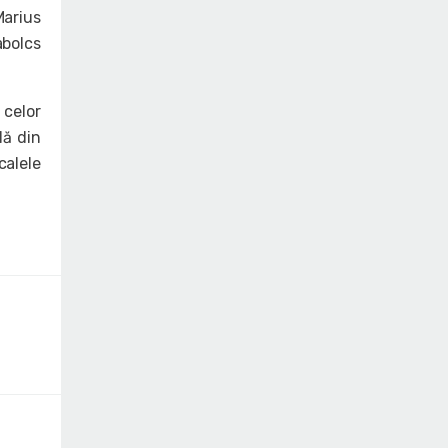
arius
abolcs
 celor
lă din
calele