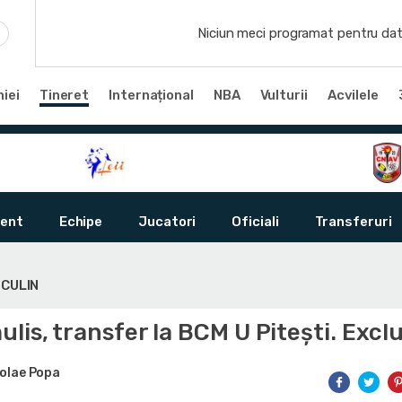
Niciun meci programat pentru dat
iei
Tineret
Internațional
NBA
Vulturii
Acvilele
ent
Echipe
Jucatori
Oficiali
Transferuri
SCULIN
lis, transfer la BCM U Pitești. Excl
olae Popa