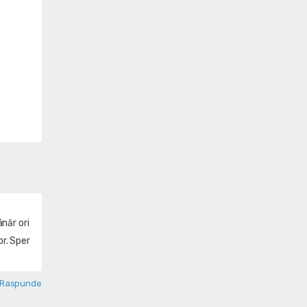
năr ori
r. Sper
Raspunde