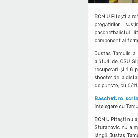
BCM U Pitești a re
pregătirilor, sus
baschetbalistul 
component al forma
Justas Tamulis a 
alături de CSU Si
recuperări și 1.8 
shooter de la dist
de puncte, cu 6/11 
Baschet.ro scri
înțelegere cu Tamul
BCM U Pitești nu a 
Sturanovic nu a ma
lângă Justas Tamuli