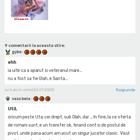
9 comentarii la aceasta stire:
gyke
:
ehh
ia uite ca a aparut si veteranul mare...
nu a fost sa fie Olah, e Santa...
Raspunde
cu 6 ani în urmă (20.07.2020)
vass bela
:
Util,
oricum peste Uta, cei drept, sub Olah, dar ... In fine, la ce oferta
de romani sunt, e un transfer ok, tinand cont si de postul de
pivot, unde pana acum am acut un singur jucator clasic . Visul