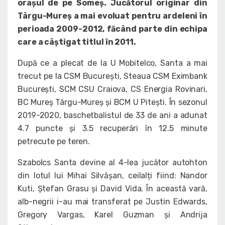
orașul de pe Someș. Jucătorul originar din
Târgu-Mureș a mai evoluat pentru ardeleni în
perioada 2009-2012, făcând parte din echipa
care a câștigat titlul în 2011.
După ce a plecat de la U Mobitelco, Santa a mai
trecut pe la CSM București, Steaua CSM Eximbank
București, SCM CSU Craiova, CS Energia Rovinari,
BC Mureș Târgu-Mureș și BCM U Pitești. În sezonul
2019-2020, baschetbalistul de 33 de ani a adunat
4.7 puncte și 3.5 recuperări în 12.5 minute
petrecute pe teren.
Szabolcs Santa devine al 4-lea jucător autohton
din lotul lui Mihai Silvășan, ceilalți fiind: Nandor
Kuti, Ștefan Grasu și David Vida. În această vară,
alb-negrii i-au mai transferat pe Justin Edwards,
Gregory Vargas, Karel Guzman și Andrija