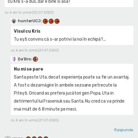
cu Kris s-a dus, dar e bine si asa !
cu 6 ani în urmă (20.07.2020)
hunterUCJ
:
Visul cu Kris
Tu ești convins că s-ar potrivi la noi în echipă?...
cu 6 ani în urmă (21.07.2020)
Da'Bro
:
Nu mi se pare
Santa peste Uta, decat experiența poate sa fie un avantaj.
A fost o dezamăgire în ambele sezoane petrecute la
Pitești. Oricand as prefera jucători gen Popa, Uta in
detrimentul lui Fraseniuk sau Santa. Nu cred ca va prinde
mai mult de 6 8 minute pe meci.
cu 6 ani în urmă (21.07.2020)
Raspunde