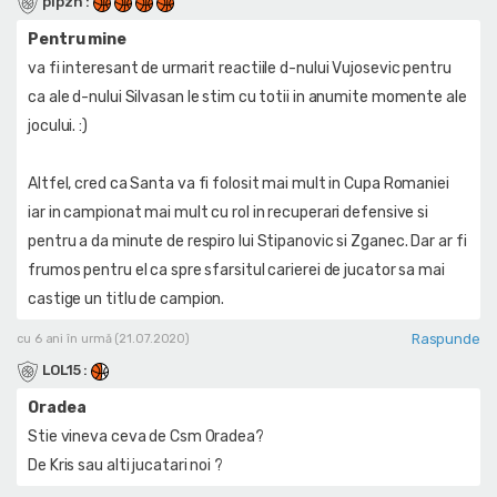
pipzn
:
Pentru mine
va fi interesant de urmarit reactiile d-nului Vujosevic pentru
ca ale d-nului Silvasan le stim cu totii in anumite momente ale
jocului. :)
Altfel, cred ca Santa va fi folosit mai mult in Cupa Romaniei
iar in campionat mai mult cu rol in recuperari defensive si
pentru a da minute de respiro lui Stipanovic si Zganec. Dar ar fi
frumos pentru el ca spre sfarsitul carierei de jucator sa mai
castige un titlu de campion.
Raspunde
cu 6 ani în urmă (21.07.2020)
LOL15
:
Oradea
Stie vineva ceva de Csm Oradea?
De Kris sau alti jucatari noi ?