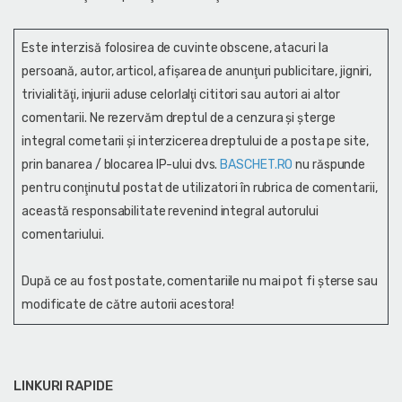
Este interzisă folosirea de cuvinte obscene, atacuri la
persoană, autor, articol, afişarea de anunţuri publicitare, jigniri,
trivialităţi, injurii aduse celorlalţi cititori sau autori ai altor
comentarii. Ne rezervăm dreptul de a cenzura și şterge
integral cometarii și interzicerea dreptului de a posta pe site,
prin banarea / blocarea IP-ului dvs.
BASCHET.RO
nu răspunde
pentru conţinutul postat de utilizatori în rubrica de comentarii,
această responsabilitate revenind integral autorului
comentariului.
După ce au fost postate, comentariile nu mai pot fi șterse sau
modificate de către autorii acestora!
LINKURI RAPIDE