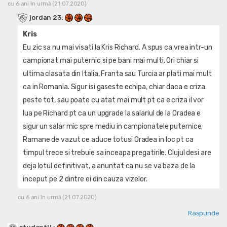
cu 6 ani în urmă (21.07.2020)
jordan 23
:
Kris
Eu zic sa nu mai visati la Kris Richard. A spus ca vrea intr-un
campionat mai puternic si pe bani mai multi. Ori chiar si
ultima clasata din Italia, Franta sau Turcia ar plati mai mult
ca in Romania. Sigur isi gaseste echipa, chiar daca e criza
peste tot, sau poate cu atat mai mult pt ca e criza il vor
lua pe Richard pt ca un upgrade la salariul de la Oradea e
sigur un salar mic spre mediu in campionatele puternice.
Ramane de vazut ce aduce totusi Oradea in loc pt ca
timpul trece si trebuie sa inceapa pregatirile. Clujul desi are
deja lotul definitivat, a anuntat ca nu se va baza de la
inceput pe 2 dintre ei din cauza vizelor.
cu 6 ani în urmă (21.07.2020)
Raspunde