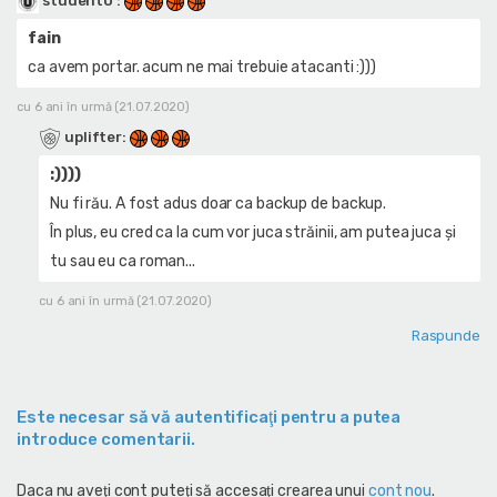
studentU
:
fain
ca avem portar. acum ne mai trebuie atacanti :)))
cu 6 ani în urmă (21.07.2020)
uplifter
:
:))))
Nu fi rău. A fost adus doar ca backup de backup.
În plus, eu cred ca la cum vor juca străinii, am putea juca și
tu sau eu ca roman...
cu 6 ani în urmă (21.07.2020)
Raspunde
Este necesar să vă autentificaţi pentru a putea
introduce comentarii.
Daca nu aveţi cont puteţi să accesaţi crearea unui
cont nou
.