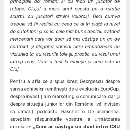
principalii doi români și cu încă un jucător de
rotație. Clujul a mers anul acesta pe o rotație
scurtă, cu jucători străini valoroși. Deci cumva
trebuie să fii realist cu ceea ce ai în piață la nivel
de autohtoni și să iei cele mai bune decizii, evitând
mercenarii care vor doar să mai câștige un an de
contract și alegând oameni care empatizează cu
viziunea ta, cu visurile tale și, practic, cu visul unui
întreg oraș. Cum a fost la Ploiești și cum este la
Cluj.
Pentru a afla ce a spus Ionuț Georgescu despre
șansa echipelor românești de a evolua în EuroCup,
despre investiția în marketing și comunicare, dar și
despre situația juniorilor din România, vă invităm
să urmăriți podcastul Baschet.ro. De asemenea,
așteptăm răspunsurile voastre la următoarea
întrebare:
„Cine ar câștiga un duel între CSU