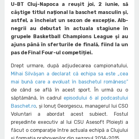
U-BT Cluj-Napoca a reușit joi, 2 iunie, să
câștige titlul național la baschet masculin și,
astfel, a încheiat un sezon de excepție. Alb-
negrii au debutat în actuala stagiune în
grupele Basketball Champions League și au
ajuns până în sferturile de finală, fiind la un
pas de Final Four-ul competiției.
Drept urmare, după adjudecarea campionatului,
Mihai Silvășan a declarat că echipa sa este „cea
mai bună care a evoluat în baschetul românesc”
de când se află în acest sport. În urmă cu o
săptămână, în cadrul
episodului 6 al podcastului
Baschet.ro
, și Ionuț Georgescu, managerul lui CSO
Voluntari a abordat acest subiect. Fostul
președinte executiv al lui CSU Asesoft Ploiești a
făcut o comparație între actuala echipă a Clujului
și formația prahovenilor din sezonul 2014-2015.