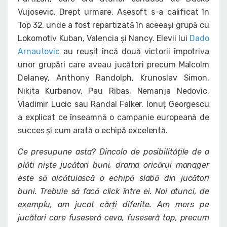
Vujosevic. Drept urmare, Asesoft s-a calificat în
Top 32, unde a fost repartizată în aceeași grupă cu
Lokomotiv Kuban, Valencia și Nancy. Elevii lui
Dado
Arnautovic
au reușit încă două victorii împotriva
unor grupări care aveau jucători precum Malcolm
Delaney, Anthony Randolph, Krunoslav Simon,
Nikita Kurbanov, Pau Ribas, Nemanja Nedovic,
Vladimir Lucic sau Randal Falker. Ionuț Georgescu
a explicat ce înseamnă o campanie europeană de
succes și cum arată o echipă excelentă.
Ce presupune asta? Dincolo de posibilitățile de a
plăti niște jucători buni, drama oricărui manager
este să alcătuiască o echipă slabă din jucători
buni. Trebuie să facă click între ei. Noi atunci, de
exemplu, am jucat cărți diferite. Am mers pe
jucători care fuseseră ceva, fuseseră top, precum