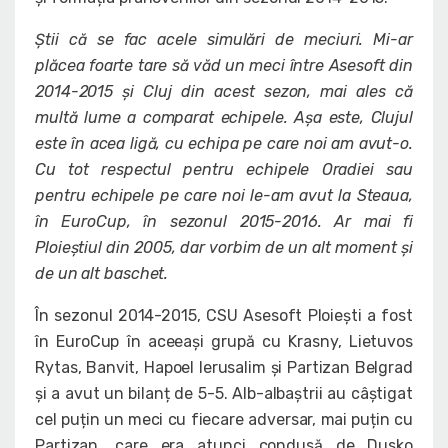
Știi că se fac acele simulări de meciuri. Mi-ar
plăcea foarte tare să văd un meci între Asesoft din
2014-2015 și Cluj din acest sezon, mai ales că
multă lume a comparat echipele. Așa este, Clujul
este în acea ligă, cu echipa pe care noi am avut-o.
Cu tot respectul pentru echipele Oradiei sau
pentru echipele pe care noi le-am avut la Steaua,
în EuroCup, în sezonul 2015-2016. Ar mai fi
Ploieștiul din 2005, dar vorbim de un alt moment și
de un alt baschet.
În sezonul 2014-2015, CSU Asesoft Ploiești a fost
în EuroCup în aceeași grupă cu Krasny, Lietuvos
Rytas, Banvit, Hapoel Ierusalim și Partizan Belgrad
și a avut un bilanț de 5-5. Alb-albaștrii au câștigat
cel puțin un meci cu fiecare adversar, mai puțin cu
Partizan, care era atunci condusă de Dusko