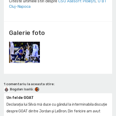
Citeste ultimele stiri despre
CSU Asesoft Ploiești
,
U BT
Cluj-Napoca
Galerie foto
1 comentariu la aceasta stire:
Bogdan Isailă
:
Un fel de GOAT
Declarația lui Silvă mă duce cu gândul la interminabila discuție
despre GOAT dintre Jordan și LeBron. Din fericire am avut