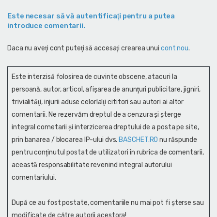
Este necesar să vă autentificaţi pentru a putea
introduce comentarii.
Daca nu aveţi cont puteţi să accesaţi crearea unui
cont nou
.
Este interzisă folosirea de cuvinte obscene, atacuri la
persoană, autor, articol, afişarea de anunţuri publicitare, jigniri,
trivialităţi, injurii aduse celorlalţi cititori sau autori ai altor
comentarii. Ne rezervăm dreptul de a cenzura și şterge
integral cometarii și interzicerea dreptului de a posta pe site,
prin banarea / blocarea IP-ului dvs.
BASCHET.RO
nu răspunde
pentru conţinutul postat de utilizatori în rubrica de comentarii,
această responsabilitate revenind integral autorului
comentariului.
După ce au fost postate, comentariile nu mai pot fi șterse sau
modificate de către autorii acestora!