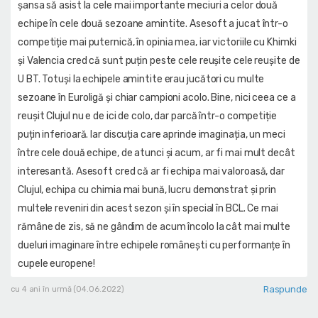
șansa să asist la cele mai importante meciuri a celor două
echipe în cele două sezoane amintite. Asesoft a jucat într-o
competiție mai puternică, în opinia mea, iar victoriile cu Khimki
și Valencia cred că sunt puțin peste cele reușite cele reușite de
U BT. Totuși la echipele amintite erau jucători cu multe
sezoane în Euroligă și chiar campioni acolo. Bine, nici ceea ce a
reușit Clujul nu e de ici de colo, dar parcă într-o competiție
puțin inferioară. Iar discuția care aprinde imaginația, un meci
între cele două echipe, de atunci și acum, ar fi mai mult decât
interesantă. Asesoft cred că ar fi echipa mai valoroasă, dar
Clujul, echipa cu chimia mai bună, lucru demonstrat și prin
multele reveniri din acest sezon și în special în BCL. Ce mai
rămâne de zis, să ne gândim de acum încolo la cât mai multe
dueluri imaginare între echipele românești cu performanțe în
cupele europene!
Raspunde
cu 4 ani în urmă (04.06.2022)