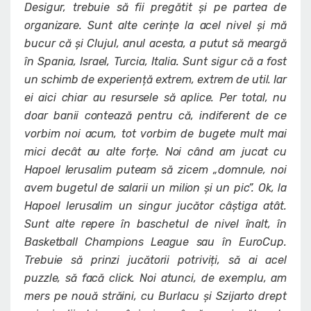
Desigur, trebuie să fii pregătit și pe partea de
organizare. Sunt alte cerințe la acel nivel și mă
bucur că și Clujul, anul acesta, a putut să meargă
în Spania, Israel, Turcia, Italia. Sunt sigur că a fost
un schimb de experiență extrem, extrem de util. Iar
ei aici chiar au resursele să aplice. Per total, nu
doar banii contează pentru că, indiferent de ce
vorbim noi acum, tot vorbim de bugete mult mai
mici decât au alte forțe. Noi când am jucat cu
Hapoel Ierusalim puteam să zicem „domnule, noi
avem bugetul de salarii un milion și un pic”. Ok, la
Hapoel Ierusalim un singur jucător câștiga atât.
Sunt alte repere în baschetul de nivel înalt, în
Basketball Champions League sau în EuroCup.
Trebuie să prinzi jucătorii potriviți, să ai acel
puzzle, să facă click. Noi atunci, de exemplu, am
mers pe nouă străini, cu Burlacu și Szijarto drept