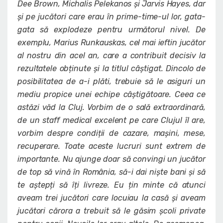
Dee Brown, Michalis Pelekanos și Jarvis Hayes, dar
și pe jucători care erau în prime-time-ul lor, gata-
gata să explodeze pentru următorul nivel. De
exemplu, Marius Runkauskas, cel mai ieftin jucător
al nostru din acel an, care a contribuit decisiv la
rezultatele obținute și la titlul câștigat. Dincolo de
posibilitatea de a-i plăti, trebuie să le asiguri un
mediu propice unei echipe câștigătoare. Ceea ce
astăzi văd la Cluj. Vorbim de o sală extraordinară,
de un staff medical excelent pe care Clujul îl are,
vorbim despre condiții de cazare, mașini, mese,
recuperare. Toate aceste lucruri sunt extrem de
importante. Nu ajunge doar să convingi un jucător
de top să vină în România, să-i dai niște bani și să
te aștepți să îți livreze. Eu țin minte că atunci
aveam trei jucători care locuiau la casă și aveam
jucători cărora a trebuit să le găsim școli private