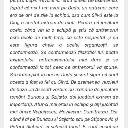
pentru copii. Nevoile lor erau altele. De asemenea,
faptul că noi l-am avut pe Dado, un antrenor care
era de ani de zile la echipă, așa cum Silvă este la
Cluj, a contat extrem de mult. Pentru că jucătorii
aceia, când vin la o echipă și știu că antrenorul
este acolo de mult timp, că este respectat și că
este figura cheie a acelei organizații, se
conformează. Se conformează filozofiei lui, poate
exigențelor, antrenamentelor mai dure și se
conformează la tot ceea ce antrenorul va spune.
S-a întâmplat la noi cu Dado și sunt sigur că anul
acesta a fost la fel cu Silvă. De asemenea, nucleul
de bază...la Asesoft vorbim cu mândrie de jucătorii
români, Burlacu și Szijarto, doi jucători extrem de
importanți. Atunci mai erau în echipă și alți jucători
mai tineri: Negoițescu, Movileanu, Dumitrescu. Dar
când îi ai pe Burlacu și Szijarto sau pe Stipanovic și
Patrick Richard, ei setează tonul. Ei sunt ecoul pe