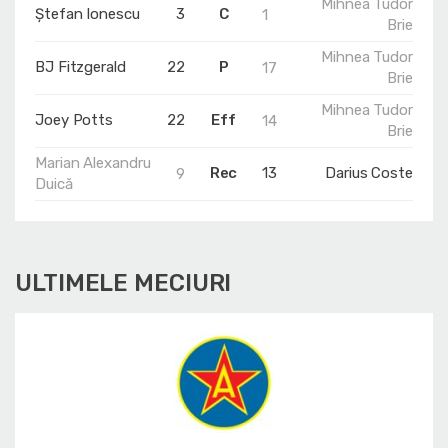
Mihnea Tudor
Ștefan Ionescu
3
C
1
Brie
Mihnea Tudor
BJ Fitzgerald
22
P
17
Brie
Mihnea Tudor
Joey Potts
22
Eff
14
Brie
Marian Alexandru
Rec
13
Darius Coste
9
Duică
ULTIMELE MECIURI