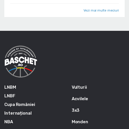
Vezi mai multe meciuri
LNBM
Vulturii
LNBF
Acvilele
Cupa României
3x3
Internațional
NBA
Monden