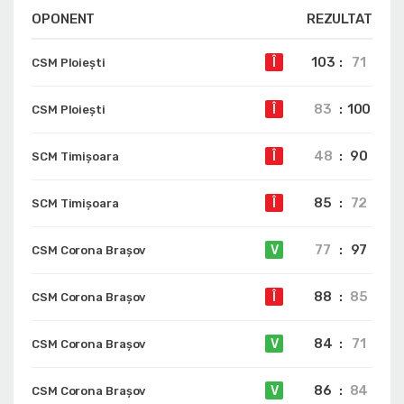
OPONENT
REZULTAT
103
:
71
Î
CSM Ploiești
83
:
100
Î
CSM Ploiești
48
:
90
Î
SCM Timișoara
85
:
72
Î
SCM Timișoara
77
:
97
V
CSM Corona Braşov
88
:
85
Î
CSM Corona Braşov
84
:
71
V
CSM Corona Braşov
86
:
84
V
CSM Corona Braşov