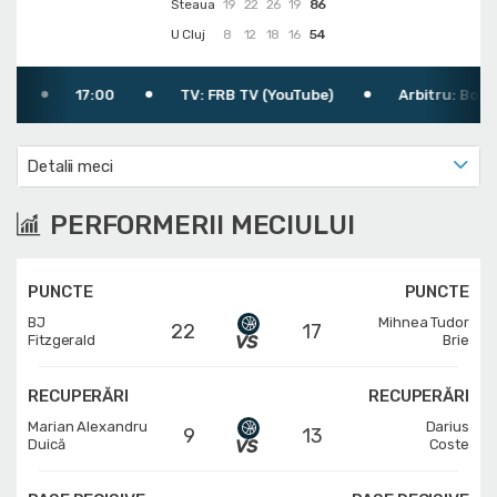
Steaua
19
22
26
19
86
U Cluj
8
12
18
16
54
17:00
TV: FRB TV (YouTube)
Arbitru: Bobeică A
Detalii meci
PERFORMERII MECIULUI
PUNCTE
PUNCTE
BJ
Mihnea Tudor
22
17
Fitzgerald
Brie
RECUPERĂRI
RECUPERĂRI
Marian Alexandru
Darius
9
13
Duică
Coste