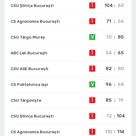
104
:
60
Î
CSU Ştiinţa Bucureşti
71
:
56
Î
CS Agronomia București
70
:
85
V
CSU Târgu Mureș
54
:
65
Î
ABC Leii București
82
:
80
Î
CSU ASE București
96
:
68
V
CS Politehnica Iași
85
:
79
Î
CSU Târgoviște
72
:
104
Î
CSU Ştiinţa Bucureşti
110
:
114
Î
CS Agronomia București