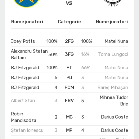
Nume jucatori
Categorie
Nume jucatori
Joey Potts
100%
2FG
100%
Matei Nuna
Alexandru Stefan
3FG
16%
Toma Lungoci
50%
Baltaru
BJ Fitzgerald
100%
FT
66%
Matei Nuna
BJ Fitzgerald
5
PD
3
Matei Nuna
BJ Fitzgerald
4
FCM
3
Rareș Mihășan
Mihnea Tudor
Albert Stan
3
FRV
5
Brie
Robin
MC
3
Darius Coste
3
Mandisodza
Ștefan Ionescu
3
MP
4
Darius Coste