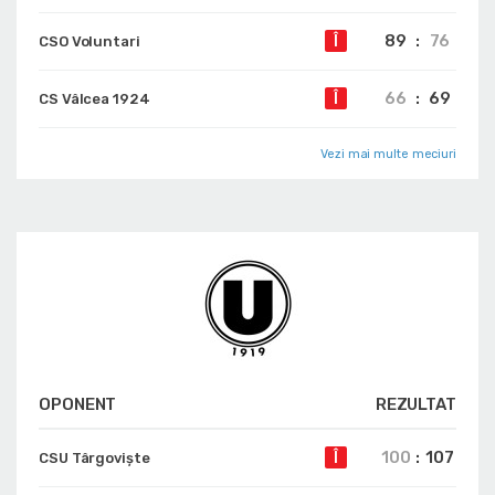
89
:
76
Î
CSO Voluntari
66
:
69
Î
CS Vâlcea 1924
Vezi mai multe meciuri
OPONENT
REZULTAT
100
:
107
Î
CSU Târgoviște