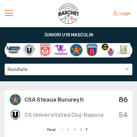
Login
JUNIORI U18 MASCULIN
Rezultate
86
CSA Steaua București
54
CS Universitatea Cluj-Napoca
Final
1
2
3
4
T