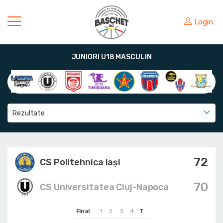
Login
JUNIORI U18 MASCULIN
Rezultate
72
CS Politehnica Iași
70
CS Universitatea Cluj-Napoca
Final
1
2
3
4
T