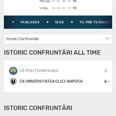
Poli Iași
21
12
24
15
72
U Cluj
16
20
21
13
70
19.05.2024
13:00
TV: FRB TV (YouTube)
Istoric Confruntări
ISTORIC CONFRUNTĂRI ALL TIME
5
CS POLITEHNICA IAȘI
6
CS UNIVERSITATEA CLUJ-NAPOCA
ISTORIC CONFRUNTĂRI