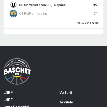
89
CS Universitatea Cluj-Napoca
71
CS Politehnica Iași
18.05.2014
12:00
LNBM
Vulturii
LNBF
Acvilele