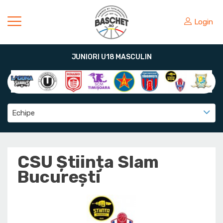
Login
JUNIORI U18 MASCULIN
Echipe
CSU Știința Slam
București