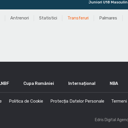
Juniori U18 Masculin
Ult
Antrenori
Statistici
Transferuri
Palmares
LNBF
Cupa României
Internațional
NBA
e
Politica de Cookie
Protecția Datelor Personale
Termeni s
Edris Digital Agen