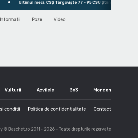
imul meci: CSȘ Târgoviște 77 - 95 CSU Știința Slam București
Informatii
Poze
Video
Vulturii
Acvilele
3x3
Monden
i conditii
Politica de confidentialitate
Contact
cy
© Baschet.ro 2011 - 2026 - Toate drepturile rezervate