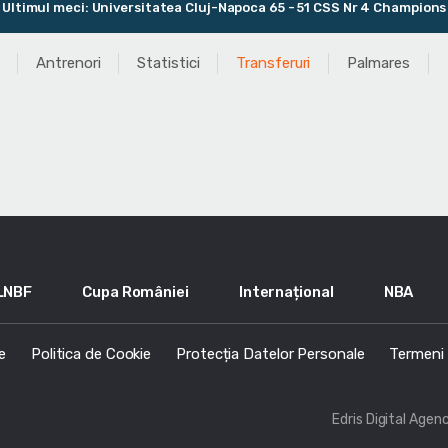
timul meci: Universitatea Cluj-Napoca 65 - 51 CSS Nr 4 Champions B
Antrenori
Statistici
Transferuri
Palmares
LNBF
Cupa României
Internațional
NBA
e
Politica de Cookie
Protecția Datelor Personale
Termeni s
Edris Digital Agen