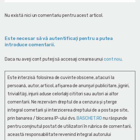
Nu există nici un comentariu pentru acest articol.
Este necesar să vă autentificaţi pentru a putea
introduce comentarii.
Daca nu aveţi cont puteţi să accesaţi crearea unui
cont nou
.
Este interzisă folosirea de cuvinte obscene, atacuri la
persoană, autor, articol, afişarea de anunţuri publicitare, jigniri,
trivialităţi, injurii aduse celorlalţi cititori sau autori ai altor
comentarii. Ne rezervăm dreptul de a cenzura și şterge
integral cometarii și interzicerea dreptului de a posta pe site,
prin banarea / blocarea IP-ului dvs.
BASCHET.RO
nu răspunde
pentru conţinutul postat de utilizatori în rubrica de comentarii,
această responsabilitate revenind integral autorului