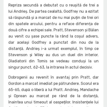
Repriza secundă a debutat cu o reușită de trei a
lui Andrieș. De partea cealaltă, Godfrey nu a ezitat
să răspundă și a marcat de nu mai puțin de trei ori
din spatele arcului, pentru a reface diferența de
două cifre a echipei sale. Pratt, Stevenson și Bălan
au venit cu șase puncte la rând la coșul advers,
dar același Godfrey a punctat din nou de la
distanță. Andrieș i-a urmat exemplul, în timp ce
Stevenson și Wiley au dus un duel din interior.
Gladiatorii din Tomis se vedeau conduși la un
singur punct, 62-63, la intrarea în actul decisiv.
Dobrogenii au revenit în avantaj prin Pratt, dar
Gordon a marcat imediat pe pătrundere. Scorul era
65-65, după o liberă a lui Pratt. Andrieș, Mandache
și Oprean au marcat pe rând de la distanță,
înaintea unui timeout al oaspeților. Insistențele lui