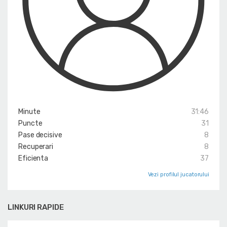
Minute
31:46
Puncte
31
Pase decisive
8
Recuperari
8
Eficienta
37
Vezi profilul jucatorului
LINKURI RAPIDE