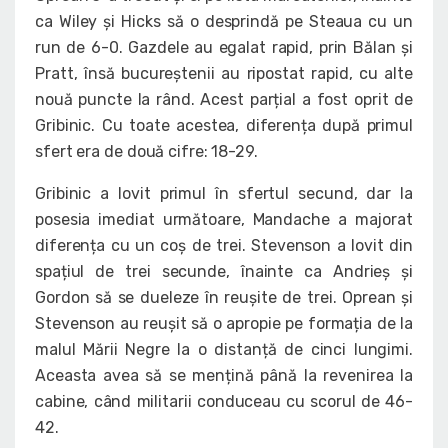
ca Wiley și Hicks să o desprindă pe Steaua cu un
run de 6-0. Gazdele au egalat rapid, prin Bălan și
Pratt, însă bucureștenii au ripostat rapid, cu alte
nouă puncte la rând. Acest parțial a fost oprit de
Gribinic. Cu toate acestea, diferența după primul
sfert era de două cifre: 18-29.
Gribinic a lovit primul în sfertul secund, dar la
posesia imediat următoare, Mandache a majorat
diferența cu un coș de trei. Stevenson a lovit din
spațiul de trei secunde, înainte ca Andrieș și
Gordon să se dueleze în reușite de trei. Oprean și
Stevenson au reușit să o apropie pe formația de la
malul Mării Negre la o distanță de cinci lungimi.
Aceasta avea să se mențină până la revenirea la
cabine, când militarii conduceau cu scorul de 46-
42.