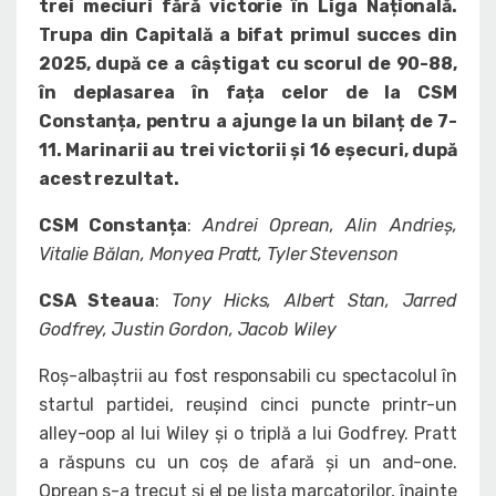
trei meciuri fără victorie în Liga Națională.
Trupa din Capitală a bifat primul succes din
2025, după ce a câștigat cu scorul de 90-88,
în deplasarea în fața celor de la CSM
Constanța, pentru a ajunge la un bilanț de 7-
11. Marinarii au trei victorii și 16 eșecuri, după
acest rezultat.
CSM Constanța
:
Andrei Oprean, Alin Andrieș,
Vitalie Bălan, Monyea Pratt, Tyler Stevenson
CSA Steaua
:
Tony Hicks, Albert Stan, Jarred
Godfrey, Justin Gordon, Jacob Wiley
Roș-albaștrii au fost responsabili cu spectacolul în
startul partidei, reușind cinci puncte printr-un
alley-oop al lui Wiley și o triplă a lui Godfrey. Pratt
a răspuns cu un coș de afară și un and-one.
Oprean s-a trecut și el pe lista marcatorilor, înainte