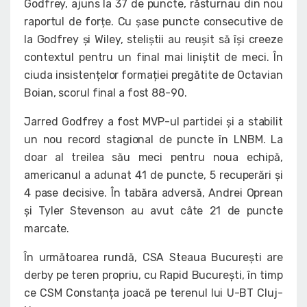
Godfrey, ajuns la 37 de puncte, răsturnau din nou
raportul de forțe. Cu șase puncte consecutive de
la Godfrey și Wiley, steliștii au reușit să își creeze
contextul pentru un final mai liniștit de meci. În
ciuda insistențelor formației pregătite de Octavian
Boian, scorul final a fost 88-90.
Jarred Godfrey a fost MVP-ul partidei și a stabilit
un nou record stagional de puncte în LNBM. La
doar al treilea său meci pentru noua echipă,
americanul a adunat 41 de puncte, 5 recuperări și
4 pase decisive. În tabăra adversă, Andrei Oprean
și Tyler Stevenson au avut câte 21 de puncte
marcate.
În următoarea rundă, CSA Steaua București are
derby pe teren propriu, cu Rapid București, în timp
ce CSM Constanța joacă pe terenul lui U-BT Cluj-