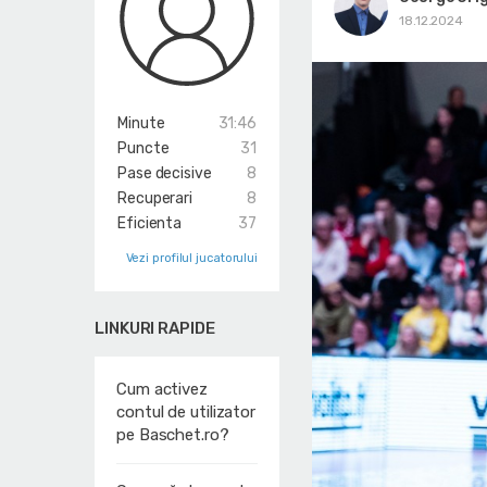
18.12.2024
Minute
31:46
Puncte
31
Pase decisive
8
Recuperari
8
Eficienta
37
Vezi profilul jucatorului
LINKURI RAPIDE
Cum activez
contul de utilizator
pe Baschet.ro?