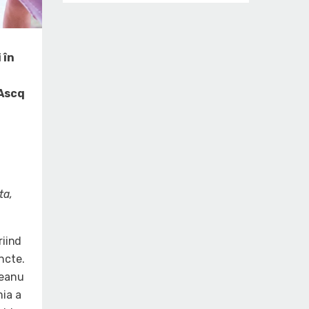
 în
’Ascq
ta,
riind
ncte.
teanu
mia a