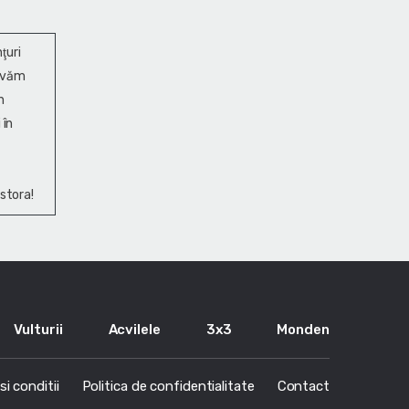
ţuri
ervăm
n
 în
stora!
Vulturii
Acvilele
3x3
Monden
i conditii
Politica de confidentialitate
Contact