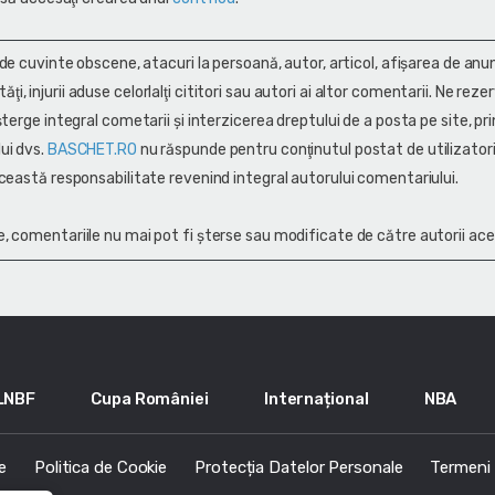
 de cuvinte obscene, atacuri la persoană, autor, articol, afişarea de anun
alităţi, injurii aduse celorlalţi cititori sau autori ai altor comentarii. Ne rez
terge integral cometarii și interzicerea dreptului de a posta pe site, pri
ui dvs.
BASCHET.RO
nu răspunde pentru conţinutul postat de utilizatori
ceastă responsabilitate revenind integral autorului comentariului.
, comentariile nu mai pot fi șterse sau modificate de către autorii ace
LNBF
Cupa României
Internațional
NBA
e
Politica de Cookie
Protecția Datelor Personale
Termeni s