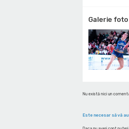
Galerie foto
Nu există nici un comenta
Este necesar să vă au
Daca nu aveţi cont puteţi