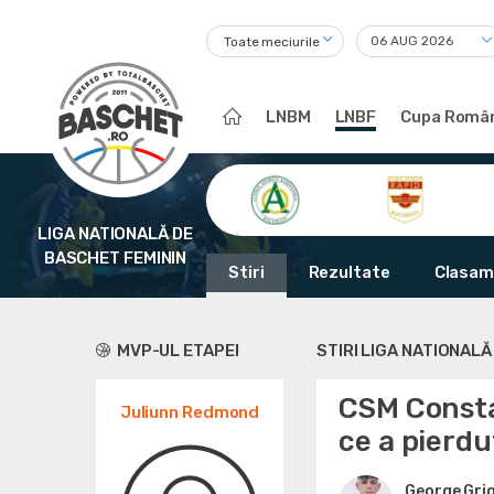
Toate meciurile
LNBM
LNBF
Cupa Român
LIGA NATIONALĂ DE
BASCHET FEMININ
Stiri
Rezultate
Clasam
MVP-UL ETAPEI
STIRI LIGA NATIONALĂ
CSM Const
Juliunn Redmond
ce a pierdu
George Gri