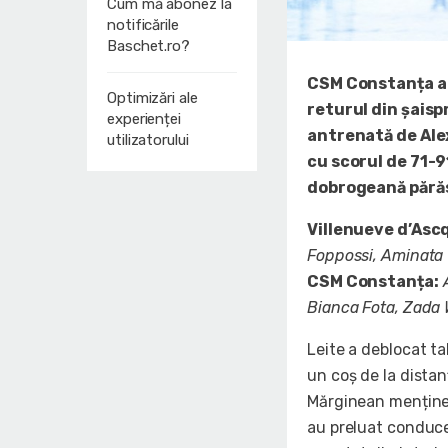
Cum mă abonez la
notificările
Baschet.ro?
CSM Constanța a 
Optimizări ale
returul din șaisp
experienței
antrenată de Alex
utilizatorului
cu scorul de 71-9
dobrogeană părăs
Villenueve d’Asc
Foppossi, Aminata
CSM Constanța:
Bianca Fota, Zada 
Leite a deblocat ta
un coș de la dista
Mărginean menținea
au preluat conducer