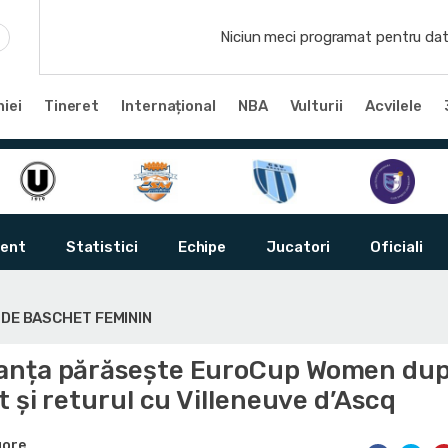
Niciun meci programat pentru dat
iei
Tineret
Internațional
NBA
Vulturii
Acvilele
ent
Statistici
Echipe
Jucatori
Oficiali
 DE BASCHET FEMININ
anța părăsește EuroCup Women du
t și returul cu Villeneuve d’Ascq
gore