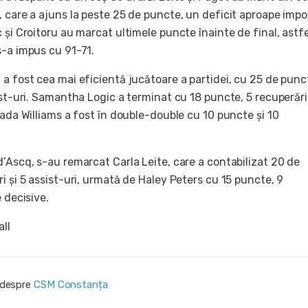
 care a ajuns la peste 25 de puncte, un deficit aproape impos
 și Croitoru au marcat ultimele puncte înainte de final, astfe
s-a impus cu 91-71.
a fost cea mai eficientă jucătoare a partidei, cu 25 de punc
ist-uri. Samantha Logic a terminat cu 18 puncte, 5 recuperări 
Zada Williams a fost în double-double cu 10 puncte și 10
’Ascq, s-au remarcat Carla Leite, care a contabilizat 20 de
i și 5 assist-uri, urmată de Haley Peters cu 15 puncte, 9
e decisive.
all
i despre
CSM Constanța