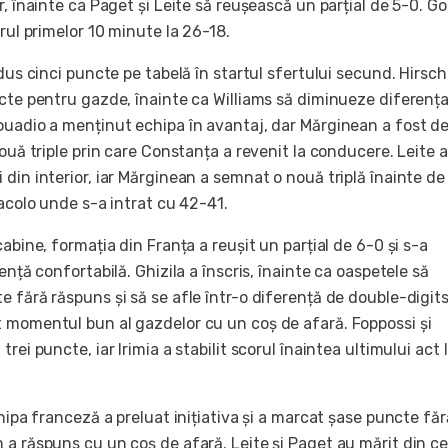
r, înainte ca Paget și Leite să reușească un parțial de 5-0. Go
orul primelor 10 minute la 26-18.
adus cinci puncte pe tabelă în startul sfertului secund. Hirsch
cte pentru gazde, înainte ca Williams să diminueze diferența
ouadio a menținut echipa în avantaj, dar Mărginean a fost d
două triple prin care Constanța a revenit la conducere. Leite a
din interior, iar Mărginean a semnat o nouă triplă înainte de
 acolo unde s-a intrat cu 42-41.
cabine, formația din Franța a reușit un parțial de 6-0 și s-a
ență confortabilă. Ghizila a înscris, înainte ca oaspetele să
 fără răspuns și să se afle într-o diferență de double-digits
 momentul bun al gazdelor cu un coș de afară. Foppossi și
rei puncte, iar Irimia a stabilit scorul înaintea ultimului act 
chipa franceză a preluat inițiativa și a marcat șase puncte făr
a răspuns cu un coș de afară. Leite și Paget au mărit din ce