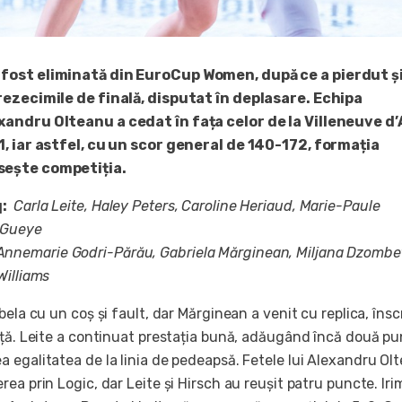
fost eliminată din EuroCup Women, după ce a pierdut și
rezecimile de finală, disputat în deplasare. Echipa
andru Olteanu a cedat în fața celor de la Villeneuve d
1, iar astfel, cu un scor general de 140-172, formația
ește competiția.
q:
Carla Leite, Haley Peters, Caroline Heriaud, Marie-Paule
 Gueye
Annemarie Godri-Părău, Gabriela Mărginean, Miljana Dzombe
Williams
bela cu un coș și fault, dar Mărginean a venit cu replica, însc
nță. Leite a continuat prestația bună, adăugând încă două pu
 egalitatea de la linia de pedeapsă. Fetele lui Alexandru Ol
ea prin Logic, dar Leite și Hirsch au reușit patru puncte. Iri