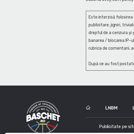
Este interzisă folosirea
publicitare, jigniri, trivi
dreptul de a cenzura și ş
banarea / blocarea IP-ul
rubrica de comentarii, a
După ce au fost postate
LNBM
Publicitate pe sit