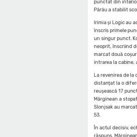
punctat din interio
Părău a stabilit sc
Irimia și Logic au 
înscris primele pun
un singur punct. K
neoprit, înscriind 
marcat două coșuri 
intrarea la cabine,
La revenirea de la 
distanțat la o difer
reușească 17 puncte
Mărginean a stopat
Slonjsak au marcat t
53.
În actul decisiv, e
răspuns. Mărginean 