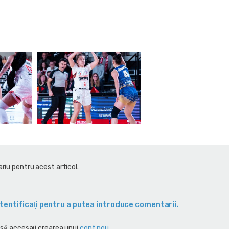
riu pentru acest articol.
tentificaţi pentru a putea introduce comentarii.
 să accesaţi crearea unui
cont nou
.