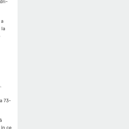
dri-
 a
 la
e
.
la 73-
ă
 în ce