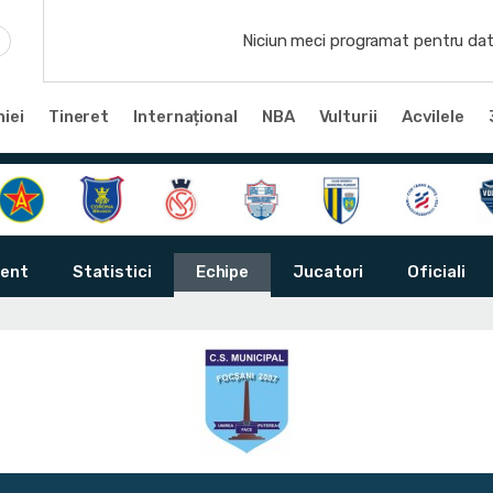
Niciun meci programat pentru dat
iei
Tineret
Internațional
NBA
Vulturii
Acvilele
ent
Statistici
Echipe
Jucatori
Oficiali