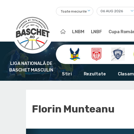
Toate meciurile
LNBM
LNBF
Cupa Român
LIGA NATIONALĂ DE
BASCHET MASCULIN
Stiri
Rezultate
Clasam
Florin Munteanu