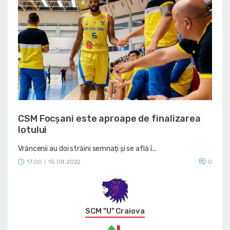
CSM Focșani este aproape de finalizarea
lotului
Vrăncenii au doi străini semnați și se află î...
17:00
15.08.2022
0
|
SCM "U" Craiova