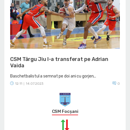
CSM Târgu Jiu l-a transferat pe Adrian
Vaida
Baschetbalistul a semnat pe doi ani cu gorjen...
12:11
14.07.2023
0
|
CSM Focșani