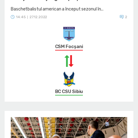
Baschetbalistul american a început sezonul în...
14:45
27.12.2022
2
|
CSM Focșani
BC CSU Sibiu