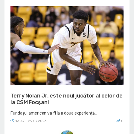
Terry Nolan Jr. este noul jucător al celor de
la CSM Focșani
Fundașul american va fi la a doua experiență...
13:47
29.07.2023
0
|