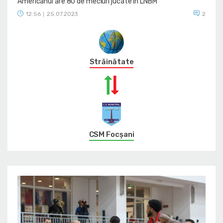
Americanul are 80 de meciuri jucate în LNBM
12:56
25.07.2023
2
|
Străinătate
CSM Focșani