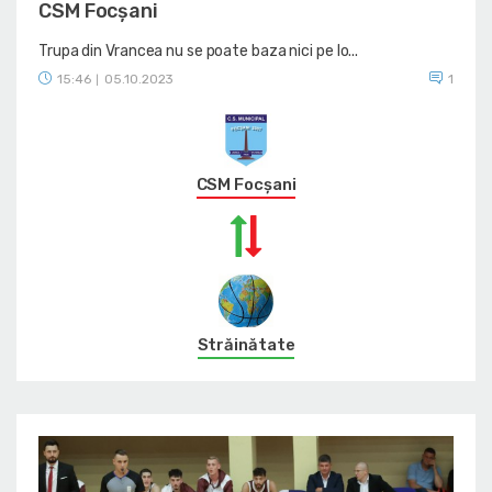
CSM Focșani
Trupa din Vrancea nu se poate baza nici pe Io...
15:46
05.10.2023
1
|
CSM Focșani
Străinătate