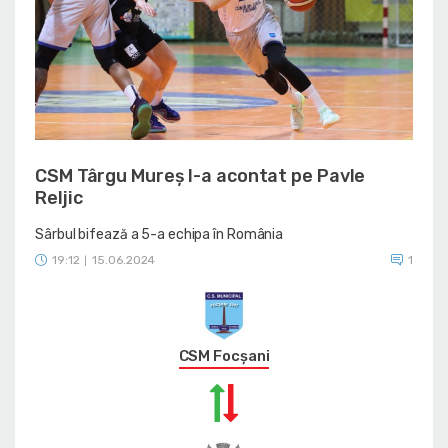
CSM Târgu Mureș l-a acontat pe Pavle
Reljic
Sârbul bifează a 5-a echipa în România
19:12
15.06.2024
1
|
CSM Focșani