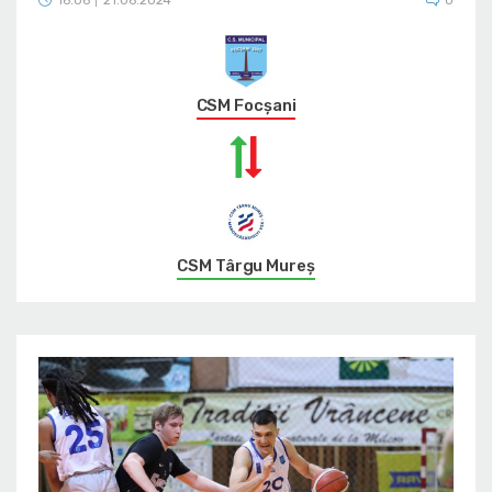
16:06
21.06.2024
0
|
CSM Focșani
CSM Târgu Mureș