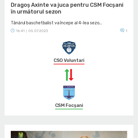
Dragoș Axinte va juca pentru CSM Focșani
în următorul sezon
Tânărul baschetbalist va începe al 4-lea sezo...
16:41
05.07.2023
1
|
CSO Voluntari
CSM Focșani