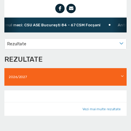
timul meci: CSU ASE București 84 - 67 CSM Focșani
Antreno
Rezultate
REZULTATE
2026/2027
Vezi mai multe rezultate