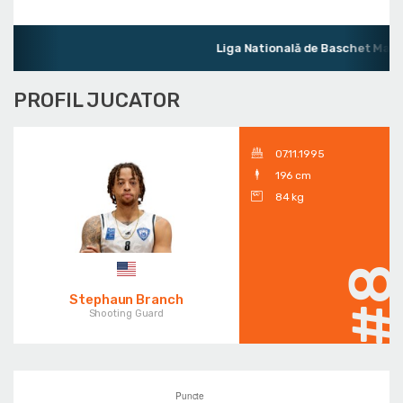
Liga Natională de Baschet Mascu
PROFIL JUCATOR
07.11.1995
196 cm
84 kg
#
Stephaun Branch
Shooting Guard