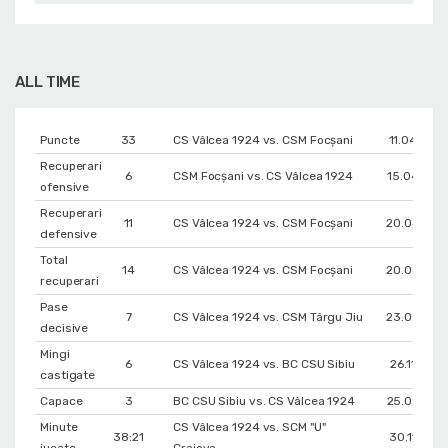
ALL TIME
Puncte
33
CS Vâlcea 1924 vs. CSM Focșani
11.04.202
Recuperari
6
CSM Focșani vs. CS Vâlcea 1924
15.04.202
ofensive
Recuperari
11
CS Vâlcea 1924 vs. CSM Focșani
20.04.202
defensive
Total
14
CS Vâlcea 1924 vs. CSM Focșani
20.04.202
recuperari
Pase
7
CS Vâlcea 1924 vs. CSM Târgu Jiu
23.03.202
decisive
Mingi
6
CS Vâlcea 1924 vs. BC CSU Sibiu
26.11.2023
castigate
Capace
3
BC CSU Sibiu vs. CS Vâlcea 1924
25.09.202
Minute
CS Vâlcea 1924 vs. SCM "U"
38:21
30.11.202
jucate
Craiova