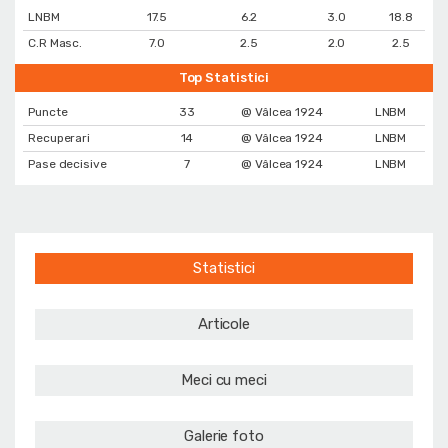
LNBM
17.5
6.2
3.0
18.8
C.R Masc.
7.0
2.5
2.0
2.5
Top Statistici
Puncte
33
@ Vâlcea 1924
LNBM
Recuperari
14
@ Vâlcea 1924
LNBM
Pase decisive
7
@ Vâlcea 1924
LNBM
Statistici
Articole
Meci cu meci
Galerie foto