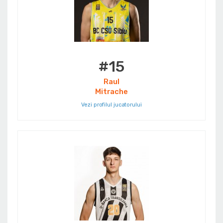
#15
Raul
Mitrache
Vezi profilul jucatorului