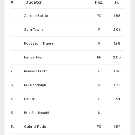
#
Jucator
Poz.
H.
.
Jordan Battle
PG
1.88
.
Sam Towns
F
2.06
.
Fousseyni Traore
F
1.98
.
Ismael Plet
PF
2.03
2.
Monyea Pratt
F
1.96
3.
MJ Randolph
SG
1.93
4.
Paul Itu
F
1.91
5.
Erik Sledinschi
N
5.
Gabriel Radu
PG
1.84