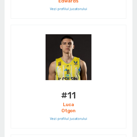
Edwards
Vezi profilul jucatorului
#11
Luca
Otgon
Vezi profilul jucatorului