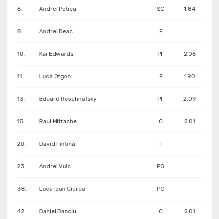
6.
Andrei Petica
SG
1.84
8.
Andrei Deac
F
10.
Kai Edwards
PF
2.06
11.
Luca Otgon
F
1.90
13.
Eduard Roschnafsky
PF
2.09
15.
Raul Mitrache
C
2.01
20.
David Fîntînă
F
23.
Andrei Vulc
PG
38.
Luca Ioan Ciurea
PG
42.
Daniel Banciu
C
2.01