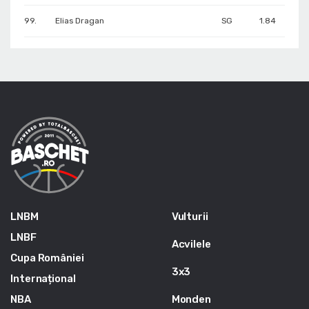
99.
Elias Dragan
SG
1.84
LNBM
Vulturii
LNBF
Acvilele
Cupa României
3x3
Internațional
NBA
Monden