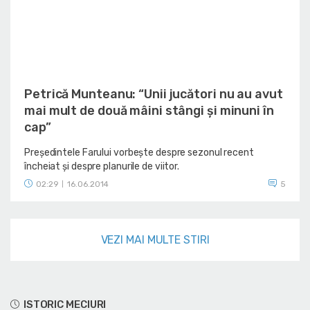
Petrică Munteanu: “Unii jucători nu au avut
mai mult de două mâini stângi şi minuni în
cap”
Președintele Farului vorbește despre sezonul recent
încheiat și despre planurile de viitor.
02:29
16.06.2014
5
|
VEZI MAI MULTE STIRI
ISTORIC MECIURI