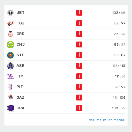
UBT
Î
103
:
68
TGJ
Î
59
:
97
ORD
Î
99
:
50
CHJ
Î
85
:
57
STE
Î
53
:
87
ASE
Î
53
:
113
TIM
Î
111
:
61
PIT
Î
57
:
97
GAZ
Î
48
:
106
CRA
Î
100
:
55
Vezi mai multe meciuri