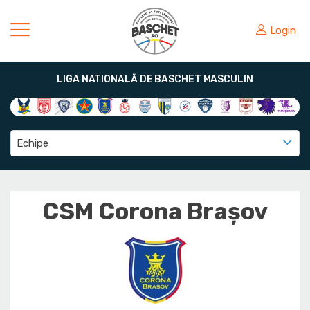
Login
LIGA NATIONALĂ DE BASCHET MASCULIN
Echipe
CSM Corona Braşov