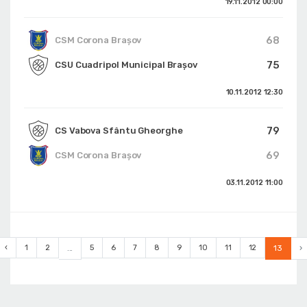
19.11.2012
00:00
68
CSM Corona Braşov
75
CSU Cuadripol Municipal Brașov
10.11.2012
12:30
79
CS Vabova Sfântu Gheorghe
69
CSM Corona Braşov
03.11.2012
11:00
‹
1
2
...
5
6
7
8
9
10
11
12
13
›