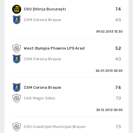
74
CSU Ştiinţa Bucureşti
60
CSM Corona Braşov
09.02.2013
13:30
52
West Olympia Phoenix LPS Arad
40
CSM Corona Braşov
26.01.2013
00:00
74
CSM Corona Braşov
70
CAS Magic Sibiu
20.12.2012
00:00
73
CSU Cuadripol Municipal Brașov