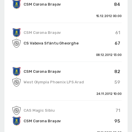
84
CSM Corona Braşov
15.12.2012
00:00
61
CSM Corona Braşov
67
CS Vabova Sfântu Gheorghe
08.12.2012
13:00
82
CSM Corona Braşov
59
West Olympia Phoenix LPS Arad
24.11.2012
10:00
71
CAS Magic Sibiu
95
CSM Corona Braşov