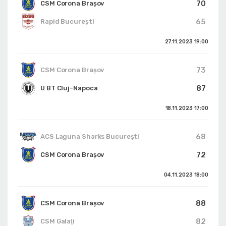
70
CSM Corona Braşov
65
Rapid București
27.11.2023
19:00
73
CSM Corona Braşov
87
U BT Cluj-Napoca
18.11.2023
17:00
68
ACS Laguna Sharks București
72
CSM Corona Braşov
04.11.2023
18:00
88
CSM Corona Braşov
82
CSM Galaţi