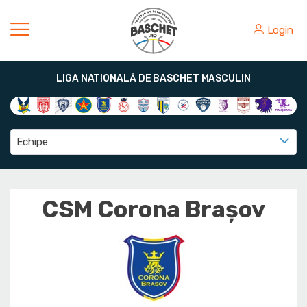
Login
LIGA NATIONALĂ DE BASCHET MASCULIN
Echipe
CSM Corona Braşov