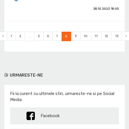
28.10.2023
18:00
‹
1
2
...
5
6
7
8
9
10
11
12
13
›
URMARESTE-NE
Fii la curent cu ultimele stiri, urmareste-ne si pe Social
Media:
Facebook