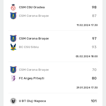
98
CSM CSU Oradea
87
CSM Corona Braşov
11.02.2024
17:30
97
CSM Corona Braşov
93
BC CSU Sibiu
05.02.2024
18:00
70
CSM Corona Braşov
80
FC Argeș Pitești
29.01.2024
17:30
101
U BT Cluj-Napoca