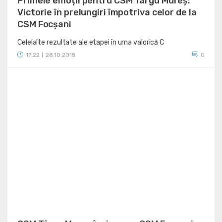
Primele emoții pentru CSM Târgu Mureș:
Victorie în prelungiri împotriva celor de la
CSM Focșani
Celelalte rezultate ale etapei în urna valorică C
17:22
28.10.2018
0
|