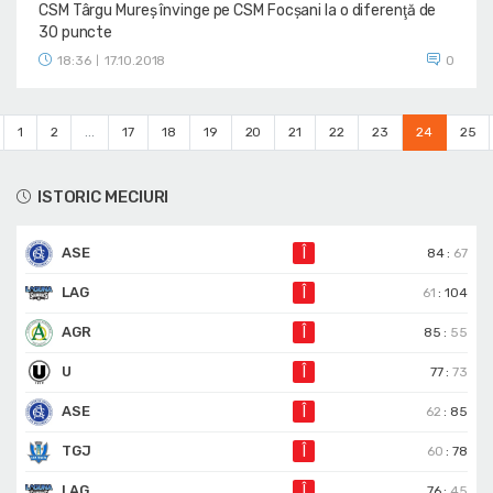
CSM Târgu Mureș învinge pe CSM Focșani la o diferenţă de
30 puncte
18:36
17.10.2018
0
|
1
2
...
17
18
19
20
21
22
23
24
25
ISTORIC MECIURI
ASE
Î
84
:
67
LAG
Î
61
:
104
AGR
Î
85
:
55
U
Î
77
:
73
ASE
Î
62
:
85
TGJ
Î
60
:
78
LAG
Î
76
:
45