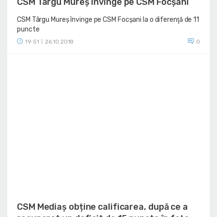
CSM Târgu Mureș învinge pe CSM Focșani
CSM Târgu Mureș învinge pe CSM Focșani la o diferenţă de 11
puncte
19:51
26.10.2018
0
|
CSM Mediaș obține calificarea, după ce a