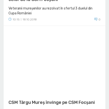
Veteranii mureșenilor au rezolvat în sfertul 3 duelul din
Cupa României
10:15
18.10.2018
0
|
CSM Târgu Mureș învinge pe CSM Focșani