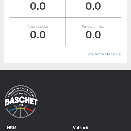
0.0
0.0
Pase decisive
Puncte primite
0.0
0.0
Vezi toata statistica
LNBM
Vulturii