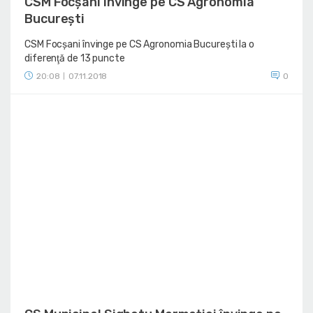
CSM Focșani învinge pe CS Agronomia
București
CSM Focșani învinge pe CS Agronomia București la o
diferenţă de 13 puncte
20:08
07.11.2018
0
|