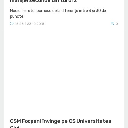
manșei secunde din turul 2
Meciurile retur pornesc de la diferențe între 3 și 30 de
puncte
15:28
23.10.2018
0
|
CSM Focșani învinge pe CS Universitatea
Cluj