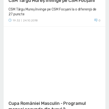
CSM Târgu Mureș învinge pe CSM Focșani
CSM Târgu Mureș învinge pe CSM Focșani la o diferenţă de
27 puncte
19:32
24.10.2018
0
|
Cupa României Masculin - Programul