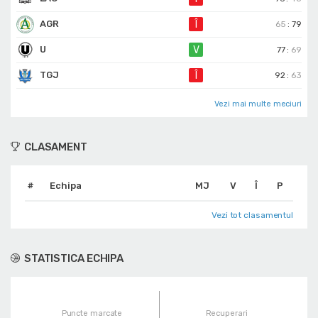
AGR
Î
65
:
79
U
V
77
:
69
TGJ
Î
92
:
63
Vezi mai multe meciuri
CLASAMENT
#
Echipa
MJ
V
Î
P
Vezi tot clasamentul
STATISTICA ECHIPA
Puncte marcate
Recuperari