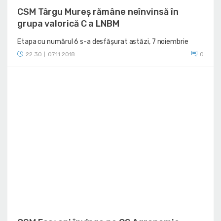
CSM Târgu Mureș rămâne neînvinsă în
grupa valorică C a LNBM
Etapa cu numărul 6 s-a desfășurat astăzi, 7 noiembrie
22:30
07.11.2018
0
|