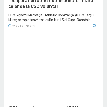
recuperat un deficit de 15 puncte în fața
celor de la CSO Voluntari
CSM Sighetu Marmației, Athletic Constanța și CSM Târgu
Mureș completează tabloul în turul 3 al Cupei României
21:27
25.10.2018
0
|