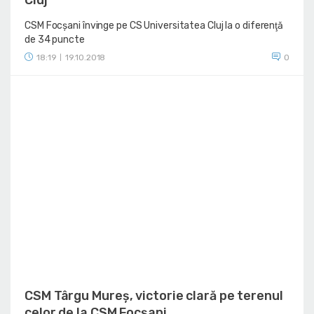
CSM Focșani învinge pe CS Universitatea Cluj la o diferenţă
de 34 puncte
18:19
19.10.2018
0
|
CSM Târgu Mureș, victorie clară pe terenul
celor de la CSM Focșani