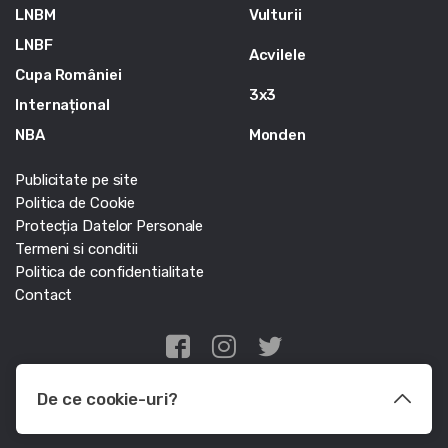
LNBM
Vulturii
LNBF
Acvilele
Cupa României
3x3
Internațional
NBA
Monden
Publicitate pe site
Politica de Cookie
Protecția Datelor Personale
Termeni si conditii
Politica de confidentialitate
Contact
Edris Digital Agency
De ce cookie-uri?
© Baschet.ro 2011 - 2026 - Toate drepturile rezervate
Le utilizam pentru a optimiza functionalitatea site-ului web, a