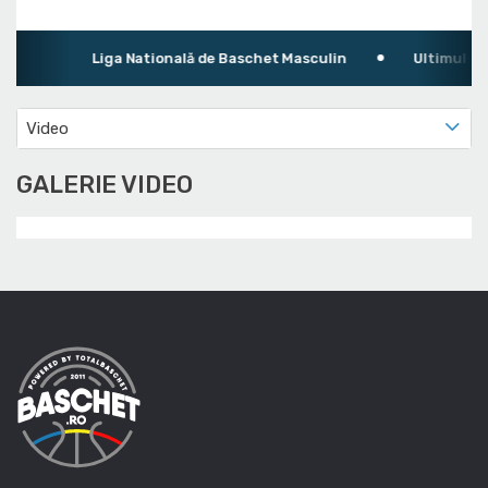
Liga Natională de Baschet Masculin
Ultimul meci
Video
GALERIE VIDEO