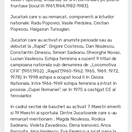
fruntase (locul III-1961,1964,1982-1983).
Jucatorii care s-au remarcat, componenti ai loturilor
nationale: Radu Popovici, Vasile Predulea, Cristian
Popescu, Haigazun Tursugian.
Jucatori care au activat in anumite perioade sau au
debutat la „Rapid”: Grigore Costescu, Dan Niculescu,
Constantin Dinescu, Simion Sadeanu, Gheorghe Novac,
Lucian Vasilescu. Echipa feminina a cucerit 9 titluri de
campioana nationala sub denumirea de: „Locomotiva
CFR” (1951,1952); „Rapid”(1960-1962, 1965, 1969, 1972,
1978). In 1998 echipa a ocupat locul II In Divizia
Nationala. Intre 1966-1969 echipa feminina a intrat In
posesia „Cupei Romaniei”, iar In 1975 a castigat CE al
feroviarilor.
In cadrul sectiei de baschet au activat 7 Maestri emeriti
si 19 Maestri ai sportului. Dintre Jucatoarele care s-au
remarcat mentionam ; Magda Niculescu, Rodica
Sadeanu, Violeta Zavadescu, Elena Ivanovici, Anca
Racovita, Irina Vasilescu, Eva Ferencz-a jucat pana la