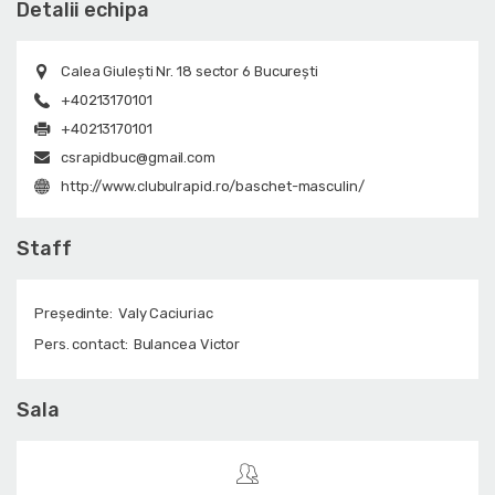
Detalii echipa
Calea Giuleşti Nr. 18 sector 6 Bucureşti
+40213170101
+40213170101
csrapidbuc@gmail.com
http://www.clubulrapid.ro/baschet-masculin/
Staff
Președinte:
Valy Caciuriac
Pers. contact:
Bulancea Victor
Sala