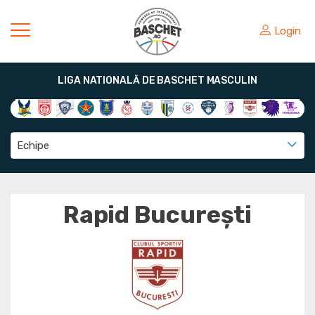
Login
LIGA NATIONALĂ DE BASCHET MASCULIN
Echipe
Rapid București