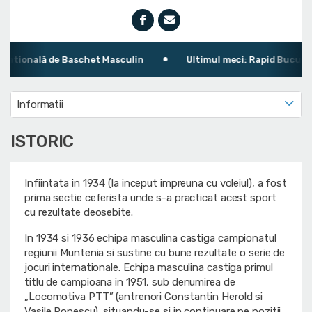
tională de Baschet Masculin
Ultimul meci: Rapid București 
Informatii
ISTORIC
Infiintata in 1934 (la inceput impreuna cu voleiul), a fost
prima sectie ceferista unde s-a practicat acest sport
cu rezultate deosebite.
In 1934 si 1936 echipa masculina castiga campionatul
regiunii Muntenia si sustine cu bune rezultate o serie de
jocuri internationale. Echipa masculina castiga primul
titlu de campioana in 1951, sub denumirea de
„Locomotiva PTT” (antrenori Constantin Herold si
Vasile Popescu), situandu-se si in continuare pe pozitii