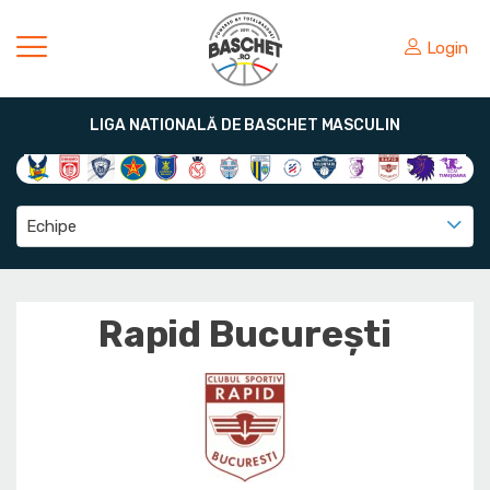
Login
LIGA NATIONALĂ DE BASCHET MASCULIN
Echipe
Rapid București