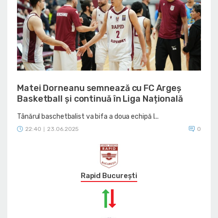
Matei Dorneanu semnează cu FC Argeș
Basketball și continuă în Liga Națională
Tânărul baschetbalist va bifa a doua echipă l...
22:40
23.06.2025
0
|
Rapid București