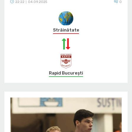
22:22
04.09.2025
0
|
Străinătate
Rapid București