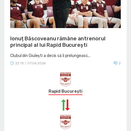
Ionuț Bâscoveanu rămâne antrenorul
principal al lui Rapid București
Clubul din Giulești a decis să îi prelungeasc...
22:15
07.06.2026
2
|
Rapid București