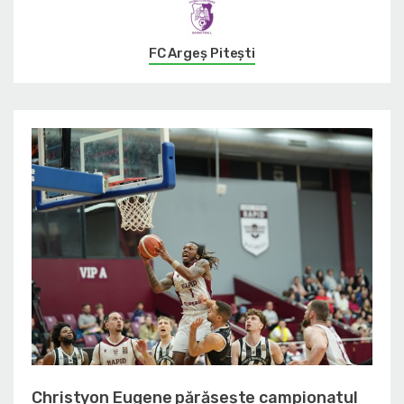
FC Argeș Pitești
Christyon Eugene părăsește campionatul