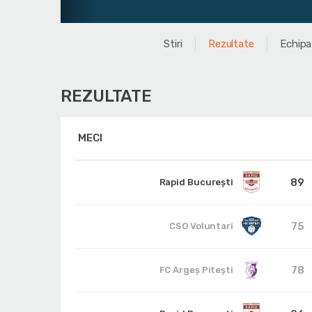
Stiri
Rezultate
Echipa
REZULTATE
MECI
89
Rapid București
75
CSO Voluntari
78
FC Argeș Pitești