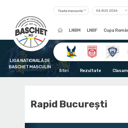
Toate meciurile
LNBM
LNBF
Cupa Român
LIGA NATIONALĂ DE
BASCHET MASCULIN
Stiri
Rezultate
Clasam
Rapid București