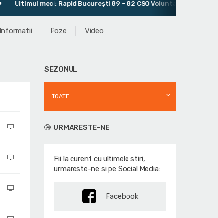
imul meci: Rapid București 89 - 82 CSO Voluntari
Antrenor:
Informatii
Poze
Video
SEZONUL
TOATE
URMARESTE-NE
Fii la curent cu ultimele stiri,
urmareste-ne si pe Social Media:
Facebook