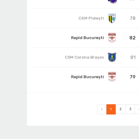
78
CSM Ploiești
82
Rapid București
81
CSM Corona Braşov
79
Rapid București
‹
1
2
3