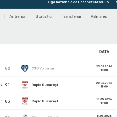
Liga Natională de Baschet Masculin
Ult
Antrenori
Statistici
Transferuri
Palmares
DATA
23.05.2026
82
CSO Voluntari
18:00
20.05.2026
91
Rapid București
19:00
15.05.2026
83
Rapid București
19:00
11.05.2026