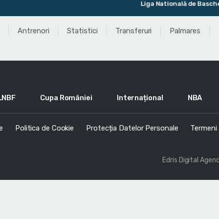
Liga Natională de Baschet M
Antrenori
Statistici
Transferuri
Palmares
LNBF
Cupa României
Internațional
NBA
e
Politica de Cookie
Protecția Datelor Personale
Termeni s
Edris Digital Agen