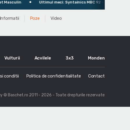
asculin
Ultimul meci: Syntainics MBC 92 - 76 CSO Voluntari
Informatii
Poze
Video
Vulturii
Acvilele
3x3
Monden
i conditii
Politica de confidentialitate
Contact
cy
© Baschet.ro 2011 - 2026 - Toate drepturile rezervate