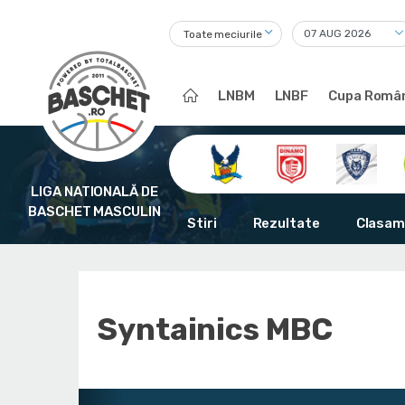
Toate meciurile
LNBM
LNBF
Cupa Român
LIGA NATIONALĂ DE
BASCHET MASCULIN
Stiri
Rezultate
Clasam
Syntainics MBC