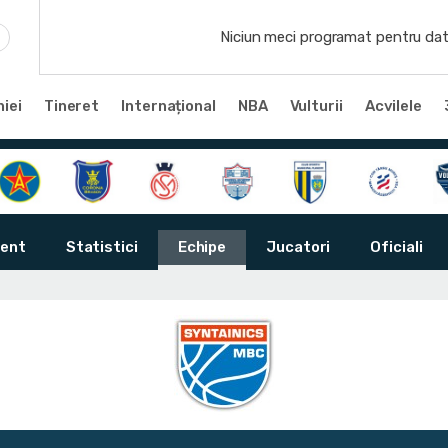
Niciun meci programat pentru dat
iei
Tineret
Internațional
NBA
Vulturii
Acvilele
ent
Statistici
Echipe
Jucatori
Oficiali