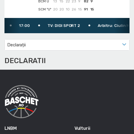
BCM U
13
15
22
23
9
82
9
SCM "U"
20
20
10
26
15
91
15
17:00
TV: DIGI SPORT 2
Arbitru: Ciulin Mari
Declarații
DECLARATII
LNBM
Vulturii