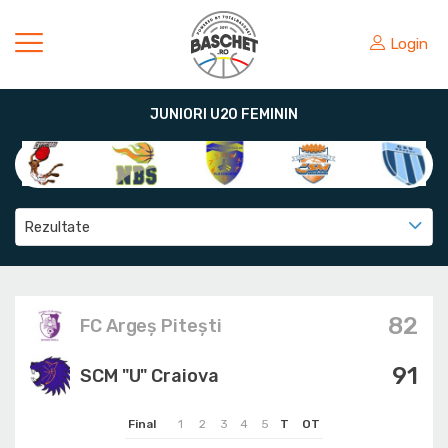
Login
JUNIORI U20 FEMININ
Rezultate
82
FC Argeș Pitești
91
SCM "U" Craiova
Final
1
2
3
4
5
T
OT