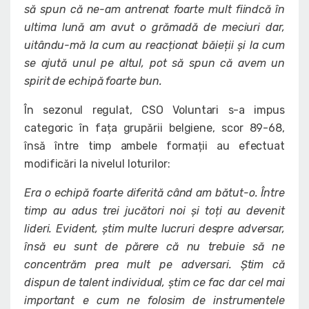
să spun că ne-am antrenat foarte mult fiindcă în
ultima lună am avut o grămadă de meciuri dar,
uitându-mă la cum au reacționat băieții și la cum
se ajută unul pe altul, pot să spun că avem un
spirit de echipă foarte bun.
În sezonul regulat, CSO Voluntari s-a impus
categoric în fața grupării belgiene, scor 89-68,
însă între timp ambele formații au efectuat
modificări la nivelul loturilor:
Era o echipă foarte diferită când am bătut-o. Între
timp au adus trei jucători noi și toți au devenit
lideri. Evident, știm multe lucruri despre adversar,
însă eu sunt de părere că nu trebuie să ne
concentrăm prea mult pe adversari. Știm că
dispun de talent individual, știm ce fac dar cel mai
important e cum ne folosim de instrumentele