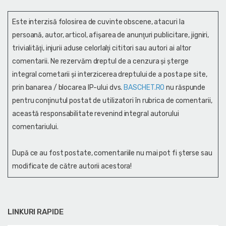
Este interzisă folosirea de cuvinte obscene, atacuri la
persoană, autor, articol, afişarea de anunţuri publicitare, jigniri,
trivialităţi, injurii aduse celorlalţi cititori sau autori ai altor
comentarii. Ne rezervăm dreptul de a cenzura și şterge
integral cometarii și interzicerea dreptului de a posta pe site,
prin banarea / blocarea IP-ului dvs.
BASCHET.RO
nu răspunde
pentru conţinutul postat de utilizatori în rubrica de comentarii,
această responsabilitate revenind integral autorului
comentariului.
După ce au fost postate, comentariile nu mai pot fi șterse sau
modificate de către autorii acestora!
LINKURI RAPIDE