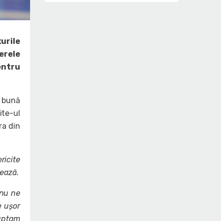
urile
nerele
entru
i bună
ite-ul
ra din
ricite
ează.
 nu ne
e ușor
luptam