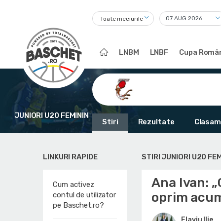
Toate meciurile
LNBM
LNBF
Cupa Român
JUNIORI U20 FEMININ
Stiri
Rezultate
Clasam
LINKURI RAPIDE
STIRI JUNIORI U20 FEM
Ana Ivan: „
Cum activez
oprim acu
contul de utilizator
pe Baschet.ro?
Flaviu Ilie