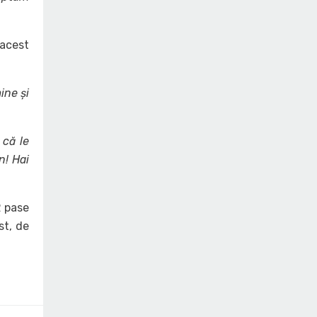
 acest
ine și
 că le
n! Hai
2 pase
st, de