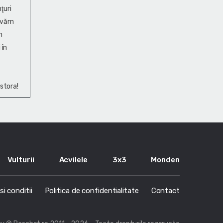
ţuri
ervăm
n
 în
stora!
Vulturii
Acvilele
3x3
Monden
i conditii
Politica de confidentialitate
Contact