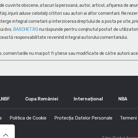
 de cuvinte obscene, atacuri la persoană, autor, articol, afişarea de anun
alităţi, injurii aduse celorlalţi cititori sau autori ai altor comentarii. Ne rez
terge integral cometarii și interzicerea dreptului de a posta pe site, pri
ui dvs.
BASCHET.RO
nu răspunde pentru conţinutul postat de utilizatori
ceastă responsabilitate revenind integral autorului comentariului.
, comentariile nu mai pot fi șterse sau modificate de către autorii ace
LNBF
Cupa României
Internațional
NBA
e
Politica de Cookie
Protecția Datelor Personale
Termeni s