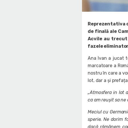
Reprezentativa de
de finală ale Cam
Acvile au trecut
fazele eliminator
Ana Ivan a jucat t
marcatoare a Român
nostru în care a v
lot, dar a și prefa
„Atmosfera in lot 
ca am reușit sa ne
Meciul cu Germania
sperie. Ne dorim f
dacă rămânem conc