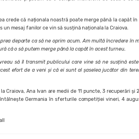
ea crede că naționala noastră poate merge până la capăt în
s un mesaj fanilor ce vin să susțină naționala la Craiova.
prea departe ca să ne oprim acum. Am multă încredere în m
gură că o să putem merge până la capăt în acest turneu.
reau să îl transmit publicului care vine să ne susțină este
st efort de a veni și că ei sunt al șaselea jucător din tere
 la Craiova, Ana Ivan are medii de 11 puncte, 3 recuperări și 
întâlnește Germania în sferturile competiției vineri, 4 augu
all