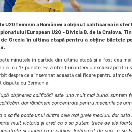
 U20 feminin a României a obținut calificarea în sfert
pionatului European U20 - Divizia B, de la Craiova. Ti
 de Grecia în ultima etapă pentru a obține biletele p
ii.
oate minutele în partida din ultima etapă și a fost cea ma
iei, cu 17 puncte. Ea a oferit un interviu exclusiv pentru s
orbit despre ce a însemnat această calificare pentru atmosfe
țat disputa cu Germania.
după obținerea calificării este una mult mai buna, suntem fe
 calificăm, dar rămânem concentrate pentru meciurile ce urm
 o sa fie poate unul dintre cele mai grele meciuri, dar asta
oarte mult victoria și cred ca o sa putem trece de ele foart
entrate și jucam ca o echipa. Indiferent de scor, o sa 