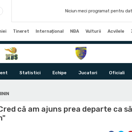
Niciun meci programat pentru dat
iei
Tineret
Internațional
NBA
Vulturii
Acvilele
ent
Statistici
Echipe
Jucatori
Oficiali
ININ
Cred că am ajuns prea departe ca să
m"