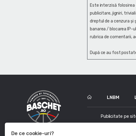
Este interzisă folosirea
publicitare, jigniri, trivi
dreptul de a cenzura și ş
banarea / blocarea IP-ul
rubrica de comentarii, a
După ce au fost postate
LNBM
Publicitate pe sit
De ce cookie-uri?