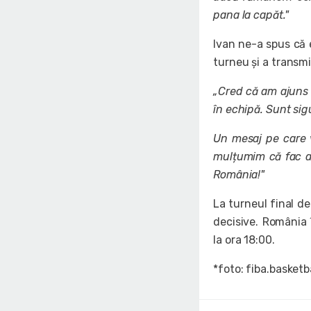
pana la capăt."
Ivan ne-a spus că 
turneu și a transmi
„Cred că am ajuns 
în echipă. Sunt si
Un mesaj pe care v
mulțumim că fac ace
România!"
La turneul final de
decisive. România 
la ora 18:00.
*foto: fiba.basketb