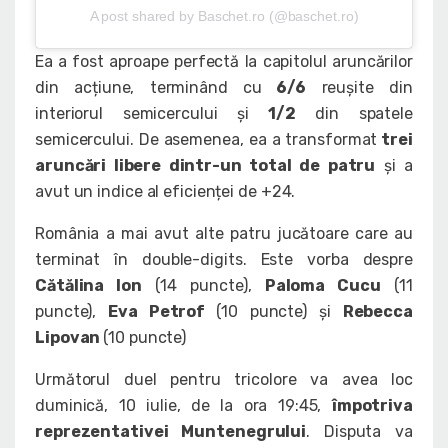
A post shared by Baschet.ro (@baschet.ro)
Ea a fost aproape perfectă la capitolul aruncărilor
din acțiune, terminând cu
6/6
reușite din
interiorul semicercului și
1/2
din spatele
semicercului. De asemenea, ea a transformat
trei
aruncări libere dintr-un total de patru
și a
avut un indice al eficienței de +24.
România a mai avut alte patru jucătoare care au
terminat în double-digits. Este vorba despre
Cătălina Ion
(14 puncte),
Paloma Cucu
(11
puncte),
Eva Petrof
(10 puncte) și
Rebecca
Lipovan
(10 puncte)
Următorul duel pentru tricolore va avea loc
duminică, 10 iulie, de la ora 19:45,
împotriva
reprezentativei Muntenegrului
. Disputa va