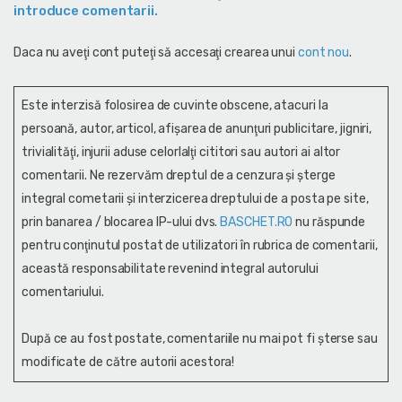
introduce comentarii.
Daca nu aveţi cont puteţi să accesaţi crearea unui
cont nou
.
Este interzisă folosirea de cuvinte obscene, atacuri la
persoană, autor, articol, afişarea de anunţuri publicitare, jigniri,
trivialităţi, injurii aduse celorlalţi cititori sau autori ai altor
comentarii. Ne rezervăm dreptul de a cenzura și şterge
integral cometarii și interzicerea dreptului de a posta pe site,
prin banarea / blocarea IP-ului dvs.
BASCHET.RO
nu răspunde
pentru conţinutul postat de utilizatori în rubrica de comentarii,
această responsabilitate revenind integral autorului
comentariului.
După ce au fost postate, comentariile nu mai pot fi șterse sau
modificate de către autorii acestora!