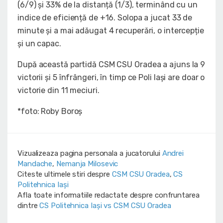
(6/9) și 33% de la distanță (1/3), terminând cu un
indice de eficiență de +16. Solopa a jucat 33 de
minute și a mai adăugat 4 recuperări, o intercepție
și un capac.
După această partidă CSM CSU Oradea a ajuns la 9
victorii și 5 înfrângeri, în timp ce Poli Iași are doar o
victorie din 11 meciuri.
*foto: Roby Boroș
Vizualizeaza pagina personala a jucatorului
Andrei
Mandache
,
Nemanja Milosevic
Citeste ultimele stiri despre
CSM CSU Oradea
,
CS
Politehnica Iași
Afla toate informatiile redactate despre confruntarea
dintre
CS Politehnica Iași vs CSM CSU Oradea