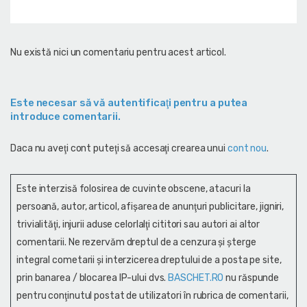
Nu există nici un comentariu pentru acest articol.
Este necesar să vă autentificaţi pentru a putea
introduce comentarii.
Daca nu aveţi cont puteţi să accesaţi crearea unui
cont nou
.
Este interzisă folosirea de cuvinte obscene, atacuri la
persoană, autor, articol, afişarea de anunţuri publicitare, jigniri,
trivialităţi, injurii aduse celorlalţi cititori sau autori ai altor
comentarii. Ne rezervăm dreptul de a cenzura și şterge
integral cometarii și interzicerea dreptului de a posta pe site,
prin banarea / blocarea IP-ului dvs.
BASCHET.RO
nu răspunde
pentru conţinutul postat de utilizatori în rubrica de comentarii,