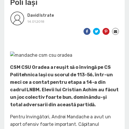
Poli Iași
David Istrate
14.01.2018
CSM CSU Oradea a reușit să o învingă pe CS
Politehnica Iași cu scorul de 113-56, într-un
meci ce a contat pentru etapa a 14-a din
cadrul LNBM. Elevii lui Cristian Achim au făcut
un joc colectiv foarte bun, dominându-și
total adversarii din această partidă.
Pentru învingători, Andrei Mandache a avut un
aport ofensiv foarte important. Căpitanul