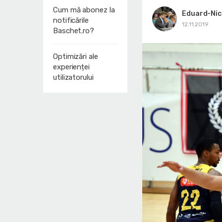
Cum mă abonez la
Eduard-Nic
notificările
12.11.2019
Baschet.ro?
Optimizări ale
experienței
utilizatorului