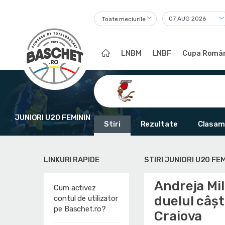
Toate meciurile
LNBM
LNBF
Cupa Român
JUNIORI U20 FEMININ
Stiri
Rezultate
Clasam
LINKURI RAPIDE
STIRI JUNIORI U20 FEM
Andreja Mil
Cum activez
duelul câș
contul de utilizator
pe Baschet.ro?
Craiova