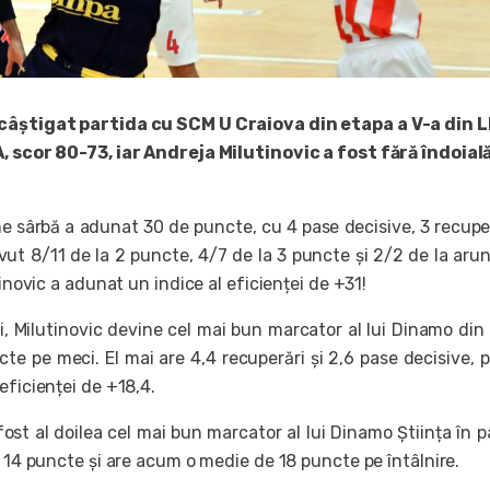
câștigat partida cu SCM U Craiova din etapa a V-a din 
, scor 80-73, iar Andreja Milutinovic a fost fără îndoial
e sârbă a adunat 30 de puncte, cu 4 pase decisive, 3 recuper
 avut 8/11 de la 2 puncte, 4/7 de la 3 puncte și 2/2 de la arun
tinovic a adunat un indice al eficienței de +31!
i, Milutinovic devine cel mai bun marcator al lui Dinamo din
te pe meci. El mai are 4,4 recuperări și 2,6 pase decisive, 
eficienței de +18,4.
st al doilea cel mai bun marcator al lui Dinamo Știința în p
u 14 puncte și are acum o medie de 18 puncte pe întâlnire.