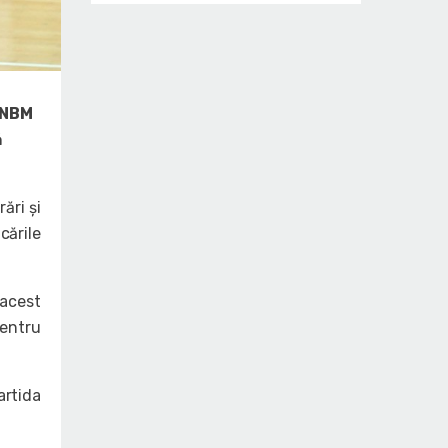
LNBM
ă
ări și
cările
 acest
pentru
artida