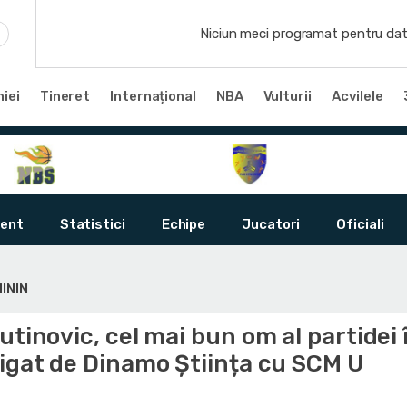
Niciun meci programat pentru dat
iei
Tineret
Internațional
NBA
Vulturii
Acvilele
ent
Statistici
Echipe
Jucatori
Oficiali
ININ
utinovic, cel mai bun om al partidei 
tigat de Dinamo Știința cu SCM U