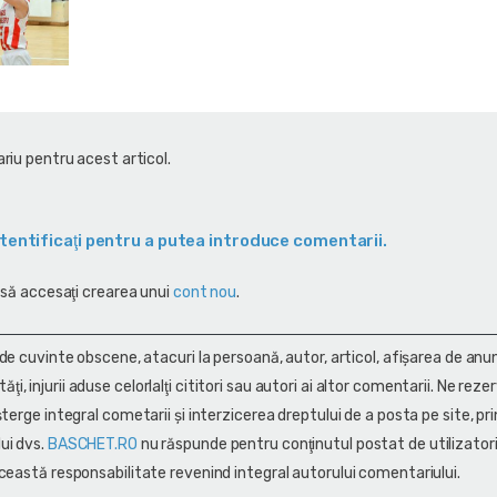
riu pentru acest articol.
tentificaţi pentru a putea introduce comentarii.
 să accesaţi crearea unui
cont nou
.
 de cuvinte obscene, atacuri la persoană, autor, articol, afişarea de anun
alităţi, injurii aduse celorlalţi cititori sau autori ai altor comentarii. Ne rez
terge integral cometarii și interzicerea dreptului de a posta pe site, pri
ui dvs.
BASCHET.RO
nu răspunde pentru conţinutul postat de utilizatori
ceastă responsabilitate revenind integral autorului comentariului.