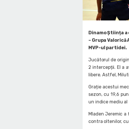
Dinamo Știința a 
– Grupa Valorică A
MVP-ul partidei.
Jucătorul de origin
2 intercepții. El a
libere. Astfel, Milu
Grație acestui mec
sezon, cu 19,6 punc
un indice mediu al 
Mladen Jeremic a fo
contra oltenilor, c