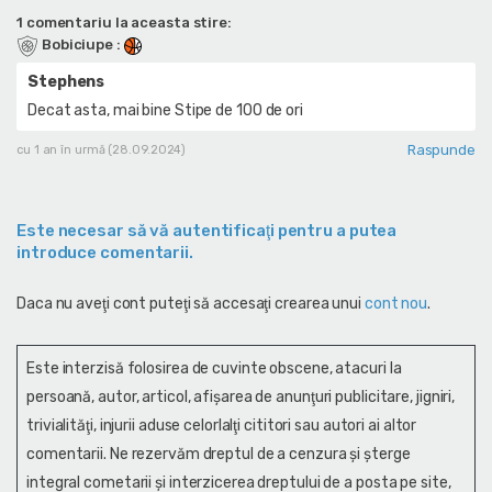
1 comentariu la aceasta stire:
Bobiciupe
:
Stephens
Decat asta, mai bine Stipe de 100 de ori
Raspunde
cu 1 an în urmă (28.09.2024)
Este necesar să vă autentificaţi pentru a putea
introduce comentarii.
Daca nu aveţi cont puteţi să accesaţi crearea unui
cont nou
.
Este interzisă folosirea de cuvinte obscene, atacuri la
persoană, autor, articol, afişarea de anunţuri publicitare, jigniri,
trivialităţi, injurii aduse celorlalţi cititori sau autori ai altor
comentarii. Ne rezervăm dreptul de a cenzura și şterge
integral cometarii și interzicerea dreptului de a posta pe site,