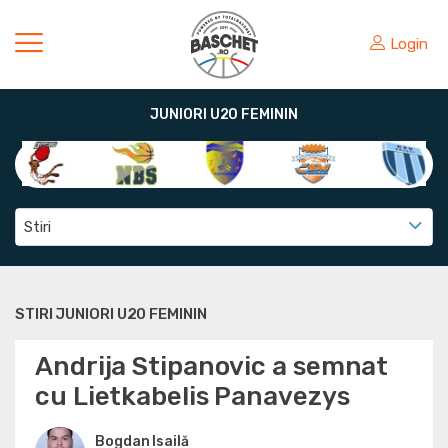
Login
JUNIORI U20 FEMININ
Stiri
STIRI JUNIORI U20 FEMININ
Andrija Stipanovic a semnat
cu Lietkabelis Panavezys
Bogdan Isailă