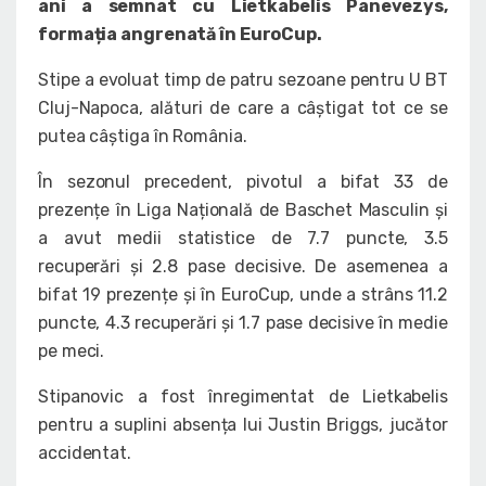
ani a semnat cu Lietkabelis Panevezys,
formația angrenată în EuroCup.
Stipe a evoluat timp de patru sezoane pentru U BT
Cluj-Napoca, alături de care a câștigat tot ce se
putea câștiga în România.
În sezonul precedent, pivotul a bifat 33 de
prezențe în Liga Națională de Baschet Masculin și
a avut medii statistice de 7.7 puncte, 3.5
recuperări și 2.8 pase decisive. De asemenea a
bifat 19 prezențe și în EuroCup, unde a strâns 11.2
puncte, 4.3 recuperări și 1.7 pase decisive în medie
pe meci.
Stipanovic a fost înregimentat de Lietkabelis
pentru a suplini absența lui Justin Briggs, jucător
accidentat.